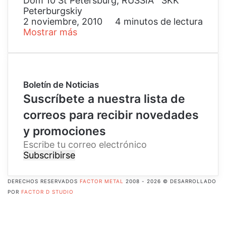
Dom 10 St Petersburg, RUSSIA SKK
Peterburgskiy
2 noviembre, 2010
4 minutos de lectura
Mostrar más
Boletín de Noticias
Suscríbete a nuestra lista de
correos para recibir novedades
y promociones
E
s
c
r
DERECHOS RESERVADOS
FACTOR METAL
2008 - 2026 © DESARROLLADO
i
POR
FACTOR D STUDIO
b
Facebook
e
X
t
Pinterest