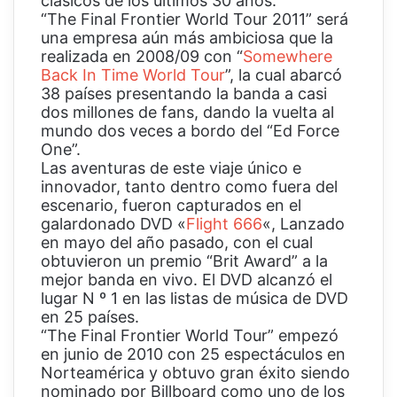
clásicos de los últimos 30 años.
“The Final Frontier World Tour 2011” será
una empresa aún más ambiciosa que la
realizada en 2008/09 con “
Somewhere
Back In Time World Tour
”, la cual abarcó
38 países presentando la banda a casi
dos millones de fans, dando la vuelta al
mundo dos veces a bordo del “Ed Force
One”.
Las aventuras de este viaje único e
innovador, tanto dentro como fuera del
escenario, fueron capturados en el
galardonado DVD «
Flight 666
«, Lanzado
en mayo del año pasado, con el cual
obtuvieron un premio “Brit Award” a la
mejor banda en vivo. El DVD alcanzó el
lugar N º 1 en las listas de música de DVD
en 25 países.
“The Final Frontier World Tour” empezó
en junio de 2010 con 25 espectáculos en
Norteamérica y obtuvo gran éxito siendo
nominado por Billboard como uno de los