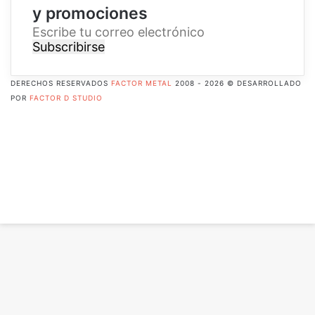
y promociones
E
s
c
r
DERECHOS RESERVADOS
FACTOR METAL
2008 - 2026 © DESARROLLADO
i
POR
FACTOR D STUDIO
b
Facebook
e
X
t
Pinterest
u
Flickr
c
YouTube
o
Instagram
r
RSS
r
Botón
e
volver
o
arriba
e
l
e
c
t