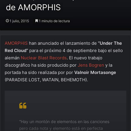
de AMORPHIS
1 julio, 2015
1 minuto de lectura
AMORPHIS
han anunciado el lanzamiento de
“Under The
Red Cloud”
para el próximo 4 de septiembre bajo el sello
alemán
Nuclear Blast Records
. El nuevo trabajo
discográfico ha sido producido por
Jens Bogren
y la
portada ha sido realizada por por
Valnoir Mortasonge
(PARADISE LOST, WATAIN, BEHEMOTH).
“Hay un montón de elementos en las canciones
pero cada nota y elemento está en perfecta