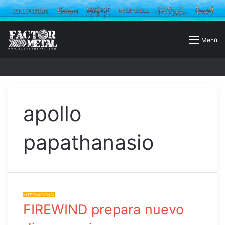
Buscar
Menú
por
apollo
papathanasio
INTERNACIONAL
FIREWIND prepara nuevo