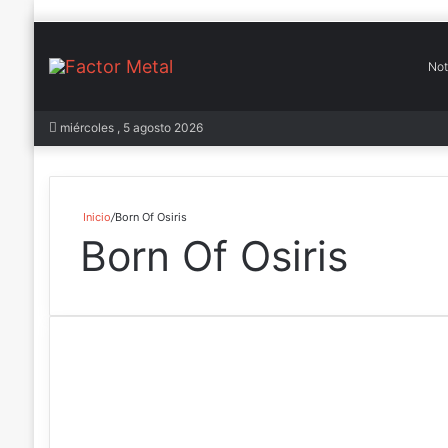
Not
In
miércoles , 5 agosto 2026
Inicio
/
Born Of Osiris
Born Of Osiris