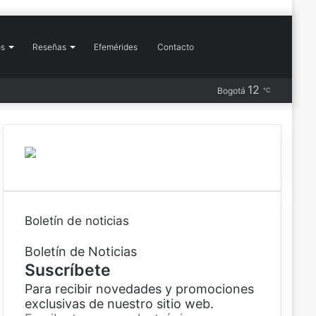
Buscar
os
Reseñas
Efemérides
Contacto
Más
12
Barra
Publicación
RSS
Instagram
YouTube
Flickr
Pinterest
X
Facebook
Bogotá
℃
por
lateral
al
azar
Boletín de noticias
Boletín de Noticias
Suscríbete
Para recibir novedades y promociones
exclusivas de nuestro sitio web.