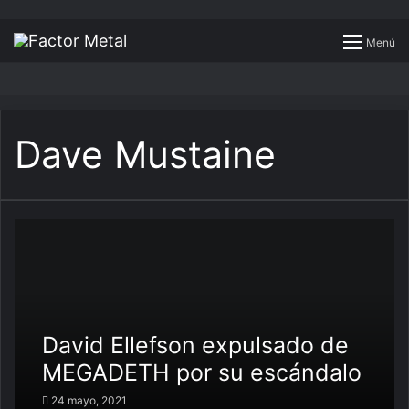
Buscar
Menú
por
Dave Mustaine
David Ellefson expulsado de
MEGADETH por su escándalo
sexual
24 mayo, 2021