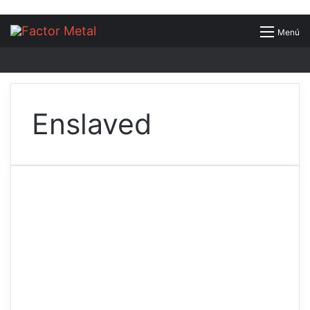
Buscar
Menú
por
Enslaved