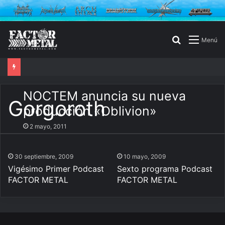
Buscar
Menú
por
NOCTEM anuncia su nueva
Gorgoroth
producción «Oblivion»
2 mayo, 2011
30 septiembre, 2009
10 mayo, 2009
Vigésimo Primer Podcast
Sexto programa Podcast
FACTOR METAL
FACTOR METAL