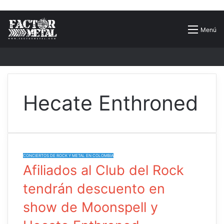
Buscar
Menú
por
Hecate Enthroned
CONCIERTOS DE ROCK Y METAL EN COLOMBIA
Afiliados al Club del Rock
tendrán descuento en
show de Moonspell y