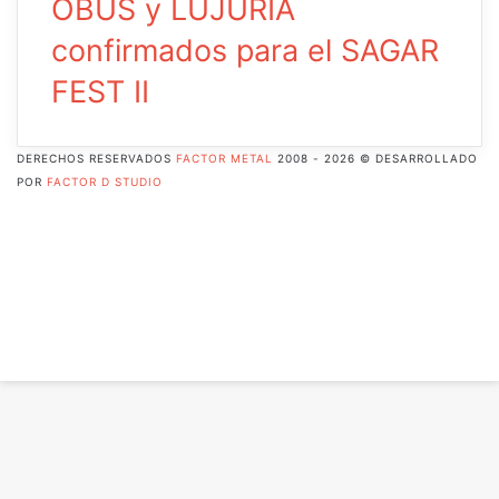
OBUS y LUJURIA
confirmados para el SAGAR
FEST II
DERECHOS RESERVADOS
FACTOR METAL
2008 - 2026 © DESARROLLADO
POR
FACTOR D STUDIO
Facebook
X
Pinterest
Flickr
YouTube
Instagram
RSS
Botón
volver
arriba