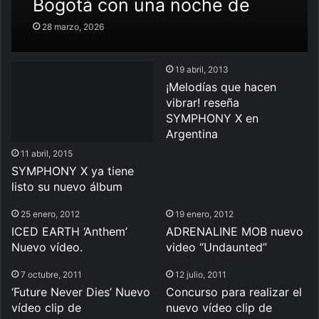
Bogotá con una noche de
virtuosismo en el Royal
28 marzo, 2026
Center
19 abril, 2013
¡Melodías que hacen
vibrar! reseña
SYMPHONY X en
Argentina
11 abril, 2015
SYMPHONY X ya tiene
listo su nuevo álbum
25 enero, 2012
19 enero, 2012
ICED EARTH ‘Anthem’
ADRENALINE MOB nuevo
Nuevo vídeo.
video “Undaunted”
7 octubre, 2011
12 julio, 2011
‘Future Never Dies’ Nuevo
Concurso para realizar el
vídeo clip de
nuevo vídeo clip de