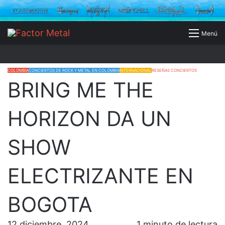
Buscar
Menú
por
COLOMBIA
CONCIERTOS DE ROCK Y METAL EN COLOMBIA
INTERNACIONAL
RESEÑAS CONCIERTOS
BRING ME THE
HORIZON DA UN
SHOW
ELECTRIZANTE EN
BOGOTA
12 diciembre, 2024
1 minuto de lectura