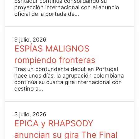
Eshtadur continúa consolidando su
s
e
c
r
proyección internacional con el anuncio
i
o
e
e
oficial de la portada de…
n
«
a
v
f
I
l
e
ó
n
a
l
n
t
s
a
E
9 julio, 2026
i
o
2
l
S
ESPÍAS MALIGNOS
c
T
0
a
P
o
h
b
p
rompiendo fronteras
Í
.
e
a
o
A
W
Tras un contundente debut en Portugal
n
r
S
o
hace unos días, la agrupación colombiana
d
t
M
o
continúa su cuarta gira internacional con
a
a
A
d
destino a…
s
d
L
s
g
a
I
»
a
d
G
n
e
N
E
3 julio, 2026
a
«
O
P
EPICA y RHAPSODY
d
I
S
I
o
n
r
anuncian su gira The Final
C
r
D
o