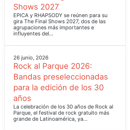
A
a
a
m
Shows 2027
y
s
r
p
R
q
k
EPICA y RHAPSODY se reúnen para su
i
H
u
n
gira The Final Shows 2027, dos de las
e
A
e
e
agrupaciones más importantes e
n
P
c
s
influyentes del…
d
S
e
s
o
O
l
A
f
D
e
l
r
Y
R
26 junio, 2026
b
l
o
a
o
r
S
Rock al Parque 2026:
n
n
c
a
h
t
u
Bandas preseleccionadas
k
r
a
e
n
a
á
d
r
para la edición de los 30
c
l
n
o
a
i
P
l
w
s
años
a
a
o
s
n
r
s
G
La celebración de los 30 años de Rock al
s
q
3
o
Parque, el festival de rock gratuito más
u
u
0
n
grande de Latinoamérica, ya…
g
e
a
e
i