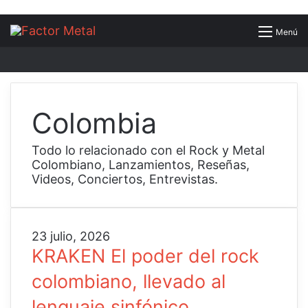
Buscar
Menú
por
Colombia
Todo lo relacionado con el Rock y Metal
Colombiano, Lanzamientos, Reseñas,
Videos, Conciertos, Entrevistas.
K
23 julio, 2026
R
KRAKEN El poder del rock
A
colombiano, llevado al
K
E
lenguaje sinfónico.