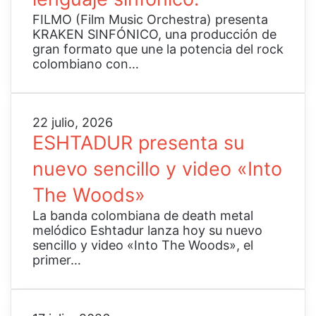
N
E
FILMO (Film Music Orchestra) presenta
l
KRAKEN SINFÓNICO, una producción de
p
gran formato que une la potencia del rock
o
colombiano con…
d
e
r
d
E
22 julio, 2026
e
S
ESHTADUR presenta su
l
H
r
nuevo sencillo y video «Into
T
o
A
The Woods»
c
D
k
U
La banda colombiana de death metal
c
R
melódico Eshtadur lanza hoy su nuevo
o
p
sencillo y video «Into The Woods», el
l
r
primer…
o
e
m
s
b
e
i
n