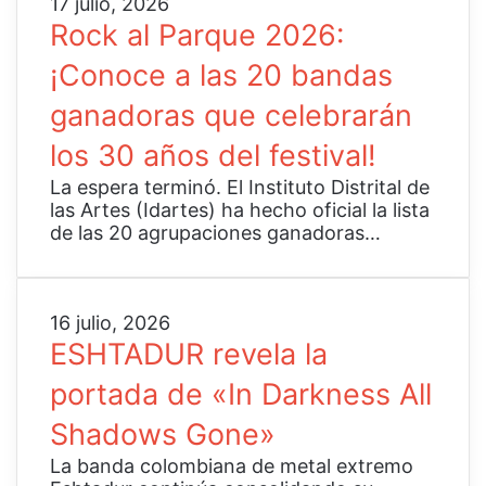
R
17 julio, 2026
a
t
o
Rock al Parque 2026:
n
a
c
o
s
¡Conoce a las 20 bandas
k
,
u
a
l
ganadoras que celebrarán
n
l
l
u
P
los 30 años del festival!
e
e
a
v
v
r
La espera terminó. El Instituto Distrital de
a
o
q
las Artes (Idartes) ha hecho oficial la lista
d
s
u
de las 20 agrupaciones ganadoras…
o
e
e
a
n
2
l
c
0
l
i
2
E
16 julio, 2026
e
l
6
S
ESHTADUR revela la
n
l
:
H
g
o
portada de «In Darkness All
¡
T
u
y
C
A
a
Shadows Gone»
v
o
D
j
i
n
U
La banda colombiana de metal extremo
e
d
o
R