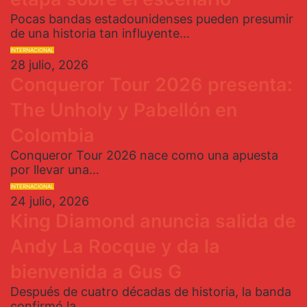
Pocas bandas estadounidenses pueden presumir
de una historia tan influyente…
INTERNACIONAL
28 julio, 2026
Conqueror Tour 2026 presenta:
The Unholy y Pabellón en
Colombia
Conqueror Tour 2026 nace como una apuesta
por llevar una…
INTERNACIONAL
24 julio, 2026
King Diamond anuncia salida de
Andy La Rocque y da la
bienvenida a Gus G
Después de cuatro décadas de historia, la banda
confirmó la…