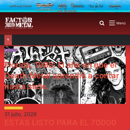
Buscar
Menú
por
ARTÍCULOS
2 agosto, 2026
Florida, 1988: El año en que el
Death Metal aprendió a contar
hasta siete.
La historia del metal está llena de mitos. Algunos
son…
INTERNACIONAL
31 julio, 2026
ESTAS LISTO PARA EL 70000