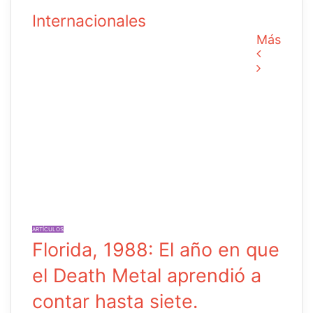
Internacionales
Más
Página
Página
anterior
siguient
ARTÍCULOS
Florida, 1988: El año en que
el Death Metal aprendió a
contar hasta siete.