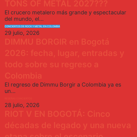
TONS OF METAL 2027???
El crucero metalero más grande y espectacular
del mundo, el…
CONCIERTOS DE ROCK Y METAL EN COLOMBIA
29 julio, 2026
DIMMU BORGIR en Bogotá
2026: fecha, lugar, entradas y
todo sobre su regreso a
Colombia
El regreso de Dimmu Borgir a Colombia ya es
un…
RESEÑAS CONCIERTOS
28 julio, 2026
RIOT V EN BOGOTÁ: Cinco
décadas de legado y una nueva
etapa sobre el escenario