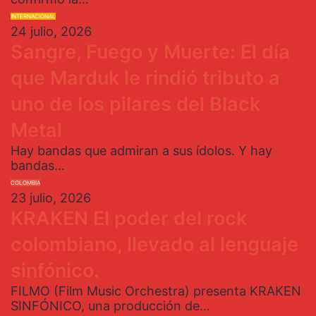
INTERNACIONAL
24 julio, 2026
Sangre, Fuego y Muerte: El día
que Marduk le rindió tributo a
uno de los pilares del Black
Metal
Hay bandas que admiran a sus ídolos. Y hay
bandas…
COLOMBIA
23 julio, 2026
KRAKEN El poder del rock
colombiano, llevado al lenguaje
sinfónico.
FILMO (Film Music Orchestra) presenta KRAKEN
SINFÓNICO, una producción de…