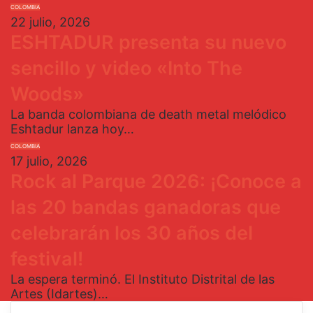
COLOMBIA
22 julio, 2026
ESHTADUR presenta su nuevo
sencillo y video «Into The
Woods»
La banda colombiana de death metal melódico
Eshtadur lanza hoy…
COLOMBIA
17 julio, 2026
Rock al Parque 2026: ¡Conoce a
las 20 bandas ganadoras que
celebrarán los 30 años del
festival!
La espera terminó. El Instituto Distrital de las
Artes (Idartes)…