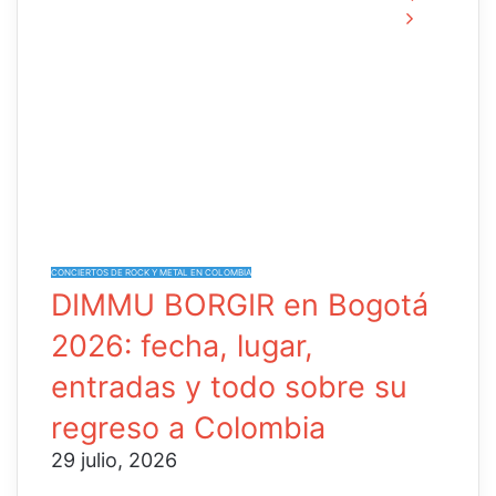
Página
anterior
siguient
CONCIERTOS DE ROCK Y METAL EN COLOMBIA
DIMMU BORGIR en Bogotá
2026: fecha, lugar,
entradas y todo sobre su
regreso a Colombia
29 julio, 2026