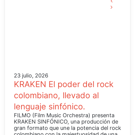
Página
Página
anterior
siguient
23 julio, 2026
KRAKEN El poder del rock
colombiano, llevado al
lenguaje sinfónico.
FILMO (Film Music Orchestra) presenta
KRAKEN SINFÓNICO, una producción de
gran formato que une la potencia del rock
colombiano con la majestuosidad de una