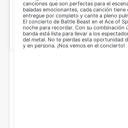
canciones que son perfectas para el escena
n
baladas emocionantes, cada canción tiene e
i
entregue por completo y cante a pleno pul
c
El concierto de Battle Beast en el Ace of S
o
noche para recordar. Con su combinación ún
banda está lista para llevar a los espectado
del metal. No te pierdas esta oportunidad d
y en persona. ¡Nos vemos en el concierto!