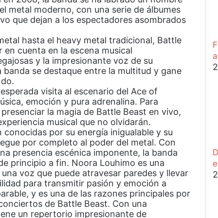
r
el metal moderno, con una serie de álbumes
a
vivo que dejan a los espectadores asombrados
r
tal hasta el heavy metal tradicional, Battle
F
 en cuenta en la escena musical
a
pegajosas y la impresionante voz de su
2
a banda se destaque entre la multitud y gane
ndo.
 esperada visita al escenario del Ace of
sica, emoción y pura adrenalina. Para
 presenciar la magia de Battle Beast en vivo,
xperiencia musical que no olvidarán.
 conocidas por su energía inigualable y su
regue por completo al poder del metal. Con
na presencia escénica imponente, la banda
D
de principio a fin. Noora Louhimo es una
e
n una voz que puede atravesar paredes y llevar
2
ilidad para transmitir pasión y emoción a
arable, y es una de las razones principales por
 conciertos de Battle Beast. Con una
tiene un repertorio impresionante de