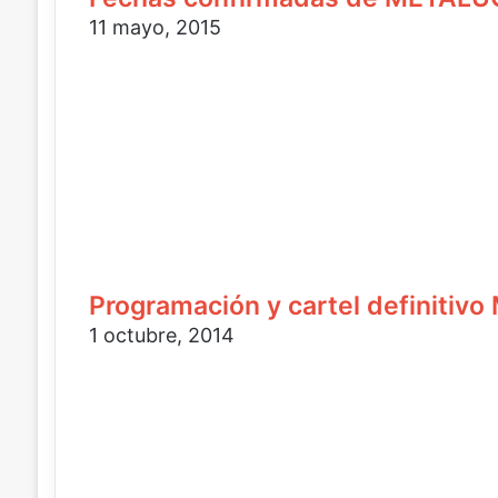
c
c
11 mayo, 2015
o
t
r
ó
n
i
c
o
Programación y cartel definiti
1 octubre, 2014