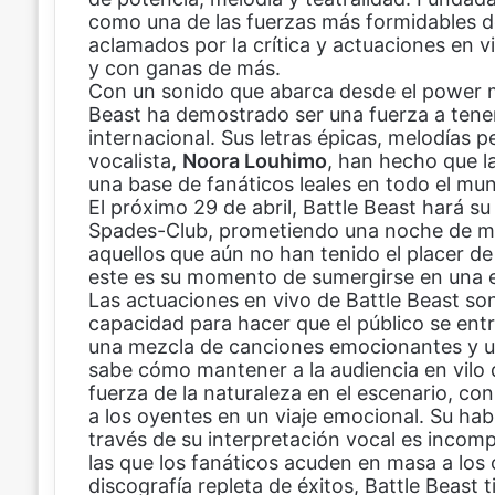
como una de las fuerzas más formidables d
b
e
s
a
aclamados por la crítica y actuaciones en 
o
r
A
r
y con ganas de más.
o
e
p
t
Con un sonido que abarca desde el power me
k
s
p
i
Beast ha demostrado ser una fuerza a tener
t
r
internacional. Sus letras épicas, melodías 
p
vocalista,
o
Noora Louhimo
, han hecho que l
una base de fanáticos leales en todo el mu
r
El próximo 29 de abril, Battle Beast hará su
c
Spades-Club, prometiendo una noche de mú
o
aquellos que aún no han tenido el placer de
r
este es su momento de sumergirse en una e
r
Las actuaciones en vivo de Battle Beast son
e
capacidad para hacer que el público se ent
o
una mezcla de canciones emocionantes y u
e
sabe cómo mantener a la audiencia en vilo 
l
fuerza de la naturaleza en el escenario, co
e
a los oyentes en un viaje emocional. Su hab
c
través de su interpretación vocal es incomp
t
las que los fanáticos acuden en masa a los
r
discografía repleta de éxitos, Battle Beast 
ó