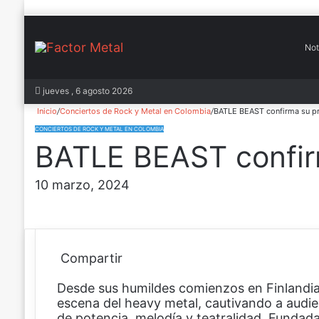
Not
In
jueves , 6 agosto 2026
Inicio
/
Conciertos de Rock y Metal en Colombia
/
BATLE BEAST confirma su p
CONCIERTOS DE ROCK Y METAL EN COLOMBIA
BATLE BEAST confir
10 marzo, 2024
Compartir
F
X
P
W
C
Desde sus humildes comienzos en Finlandi
a
i
h
o
escena del heavy metal, cautivando a audi
c
n
a
m
de potencia, melodía y teatralidad. Fundad
e
t
t
p