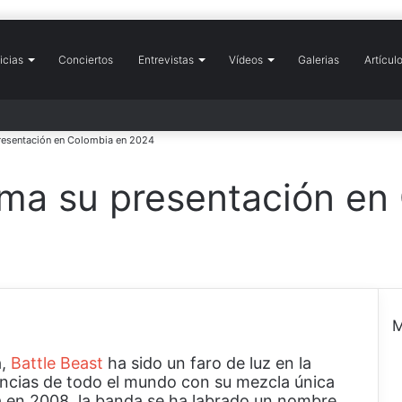
icias
icio
Conciertos
Entrevistas
Vídeos
Galerias
Artícul
resentación en Colombia en 2024
ma su presentación en
M
a,
Battle Beast
ha sido un faro de luz en la
e
encias de todo el mundo con su mezcla única
r
a en 2008, la banda se ha labrado un nombre