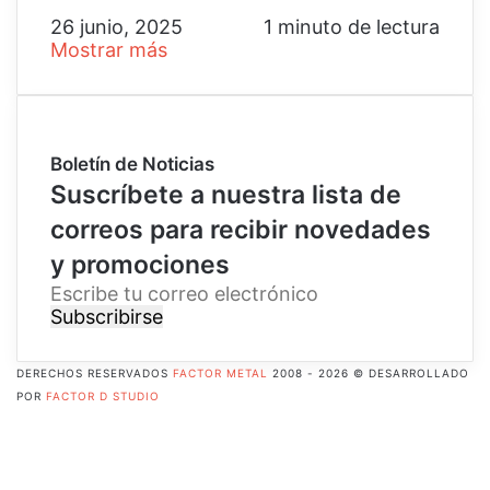
26 junio, 2025
1 minuto de lectura
Mostrar más
Boletín de Noticias
Suscríbete a nuestra lista de
correos para recibir novedades
y promociones
E
s
c
r
DERECHOS RESERVADOS
FACTOR METAL
2008 - 2026 © DESARROLLADO
i
POR
FACTOR D STUDIO
b
Facebook
e
X
t
Pinterest
u
Flickr