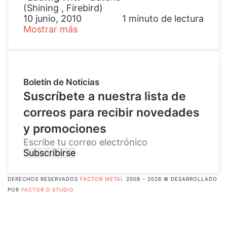
(Shining , Firebird)
10 junio, 2010
1 minuto de lectura
Mostrar más
Boletín de Noticias
Suscríbete a nuestra lista de
correos para recibir novedades
y promociones
E
s
c
r
DERECHOS RESERVADOS
FACTOR METAL
2008 - 2026 © DESARROLLADO
i
POR
FACTOR D STUDIO
b
Facebook
e
X
t
Pinterest