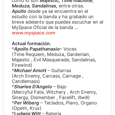
cómo lo son
Majestic, Time machine,
Meduza, Sandalinas,
entre otras.
Apollo
desde ya se encuentra en el
estudio con la banda y ha grabado un
breve adelanto que puedes escuchar en el
MySpace Oficial de la banda …
www.myspace.com
Actual formación.
*
Apollo Papathanasio
– Voces
(Time Requiem, Meduza, Gardenian,
Majestic , Evil Masquerade, Sandalinas,
Firewind)
*
Michael Amott
– Guitarras
(Arch Enemy, Carcass, Carnage ,
Candlemass)
*
Sharlee D’Angelo
– Bajo
(Mercyful Fate, Witchery , Arch Enemy,
Sinergy, Dismember , Facelift, Illwill)
*
Per Wiberg
– Teclados, Piano, Organo
(Opeth, Krux)
*
Ludwig Witt
– Batería