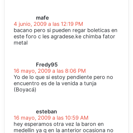
d
i
c
mafe
e
4 junio, 2009 a las 12:19 PM
:
bacano pero si pueden regar boleticas en
este foro c les agradese.ke chimba fator
metal
d
i
c
Fredy95
e
16 mayo, 2009 a las 8:06 PM
:
Yo de lo que si estoy pendiente pero no
encuentro es de la venida a tunja
(Boyacá)
d
i
c
esteban
e
16 mayo, 2009 a las 10:59 AM
:
hey esperamos otra vez la baron en
medellin ya q en la anterior ocasiona no