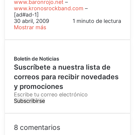
www.baronrojo.net
–
www.kronosrockband.com
–
[ad#ad-1]
30 abril, 2009
1 minuto de lectura
Mostrar más
Boletín de Noticias
Suscríbete a nuestra lista de
correos para recibir novedades
y promociones
E
s
c
r
i
b
8 comentarios
e