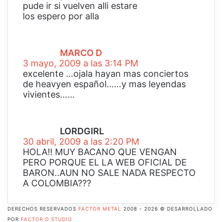
pude ir si vuelven alli estare
los espero por alla
d
i
c
MARCO D
e
3 mayo, 2009 a las 3:14 PM
:
excelente …ojala hayan mas conciertos
de heavyen español……y mas leyendas
vivientes……
d
i
c
LORDGIRL
e
30 abril, 2009 a las 2:20 PM
:
HOLA!! MUY BACANO QUE VENGAN
PERO PORQUE EL LA WEB OFICIAL DE
BARON..AUN NO SALE NADA RESPECTO
A COLOMBIA???
DERECHOS RESERVADOS
FACTOR METAL
2008 - 2026 © DESARROLLADO
POR
FACTOR D STUDIO