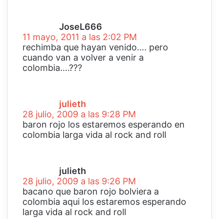
d
t
i
u
c
c
JoseL666
e
o
11 mayo, 2011 a las 2:02 PM
:
r
rechimba que hayan venido…. pero
r
cuando van a volver a venir a
e
colombia….???
o
d
e
i
l
c
julieth
e
e
28 julio, 2009 a las 9:28 PM
c
:
baron rojo los estaremos esperando en
t
colombia larga vida al rock and roll
r
d
ó
i
n
c
i
julieth
e
c
28 julio, 2009 a las 9:26 PM
:
o
bacano que baron rojo bolviera a
colombia aqui los estaremos esperando
larga vida al rock and roll