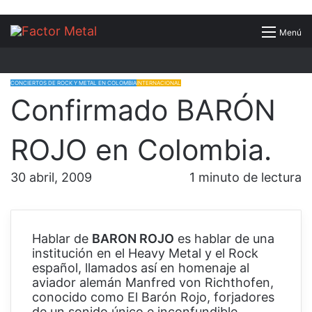
Buscar
Menú
por
CONCIERTOS DE ROCK Y METAL EN COLOMBIA
INTERNACIONAL
Confirmado BARÓN
ROJO en Colombia.
30 abril, 2009
1 minuto de lectura
Hablar de
BARON ROJO
es hablar de una
institución en el Heavy Metal y el Rock
español, llamados así en homenaje al
aviador alemán Manfred von Richthofen,
conocido como El Barón Rojo, forjadores
de un sonido único e inconfundible