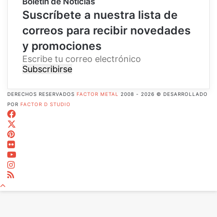
Boletín de Noticias
Suscríbete a nuestra lista de
correos para recibir novedades
y promociones
E
s
c
r
DERECHOS RESERVADOS
FACTOR METAL
2008 - 2026 © DESARROLLADO
i
POR
FACTOR D STUDIO
b
Facebook
e
X
t
Pinterest
u
Flickr
c
YouTube
o
Instagram
r
RSS
r
Botón
e
volver
o
arriba
e