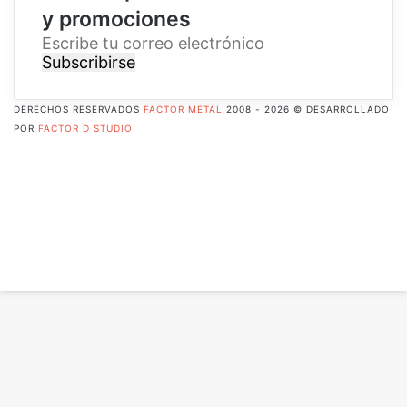
y promociones
E
s
c
r
DERECHOS RESERVADOS
FACTOR METAL
2008 - 2026 © DESARROLLADO
i
POR
FACTOR D STUDIO
b
Facebook
e
X
t
Pinterest
u
Flickr
c
YouTube
o
Instagram
r
RSS
r
Botón
e
volver
o
arriba
e
l
e
c
t