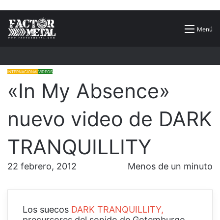
Buscar
Menú
por
INTERNACIONAL
VIDEOS
«In My Absence»
nuevo video de DARK
TRANQUILLITY
22 febrero, 2012
Menos de un minuto
Los suecos
DARK TRANQUILLITY,
precursores del sonido de Gotemburgo,