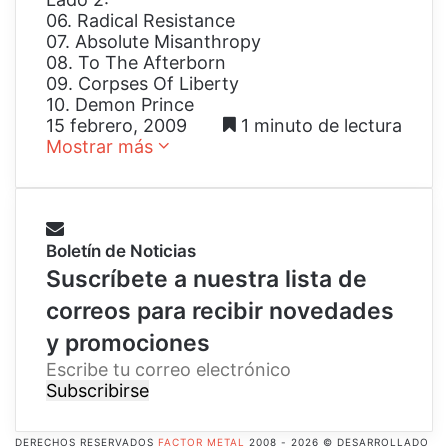
06. Radical Resistance
07. Absolute Misanthropy
08. To The Afterborn
09. Corpses Of Liberty
10. Demon Prince
15 febrero, 2009
1 minuto de lectura
Mostrar más
Boletín de Noticias
Suscríbete a nuestra lista de
correos para recibir novedades
y promociones
E
s
c
r
DERECHOS RESERVADOS
FACTOR METAL
2008 - 2026 © DESARROLLADO