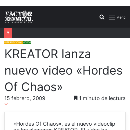
Buscar
Menú
por
INTERNACIONAL
VIDEOS
KREATOR lanza
nuevo video «Hordes
Of Chaos»
15 febrero, 2009
1 minuto de lectura
«Hordes Of Chaos», es el nuevo videoclip
de los alemanes KREATOR. El vídeo ha