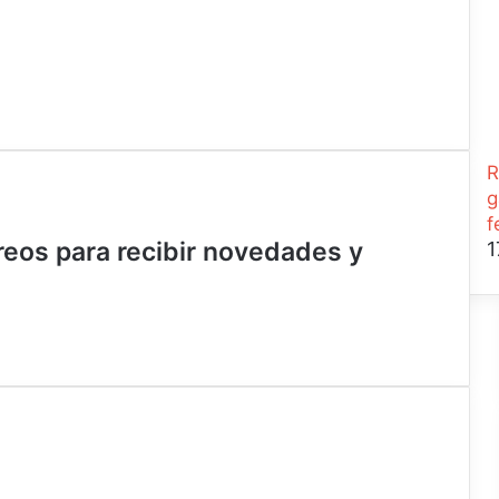
R
g
f
rreos para recibir novedades y
1