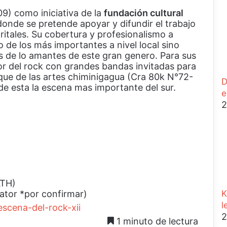
9) como iniciativa de la
fundación cultural
a donde se pretende apoyar y difundir el trabajo
ritales. Su cobertura y profesionalismo a
 de los más importantes a nivel local sino
s de lo amantes de este gran genero. Para sus
jor del rock con grandes bandas invitadas para
rque de las artes chiminigagua (Cra 80k N°72-
D
de esta la escena mas importante del sur.
e
2
ATH)
ator *por confirmar)
K
l
2
1 minuto de lectura