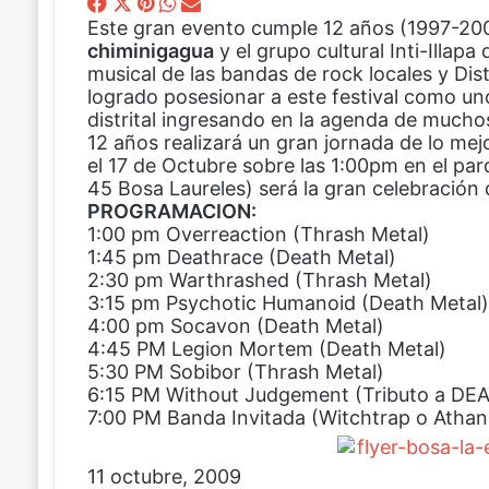
F
X
P
W
C
Este gran evento cumple 12 años (1997-200
a
i
h
o
chiminigagua
c
n
a
m
y el grupo cultural Inti-Illap
musical de las bandas de rock locales y Dist
e
t
t
p
logrado posesionar a este festival como uno
b
e
s
a
distrital ingresando en la agenda de mucho
o
r
A
r
12 años realizará un gran jornada de lo me
o
e
p
t
el 17 de Octubre sobre las 1:00pm en el pa
k
s
p
i
45 Bosa Laureles) será la gran celebración 
t
r
PROGRAMACION:
p
1:00 pm Overreaction (Thrash Metal)
o
1:45 pm Deathrace (Death Metal)
r
2:30 pm Warthrashed (Thrash Metal)
c
3:15 pm Psychotic Humanoid (Death Metal)
o
4:00 pm Socavon (Death Metal)
r
4:45 PM Legion Mortem (Death Metal)
r
5:30 PM Sobibor (Thrash Metal)
e
6:15 PM Without Judgement (Tributo a DE
o
7:00 PM Banda Invitada (Witchtrap o Athan
e
l
e
11 octubre, 2009
c