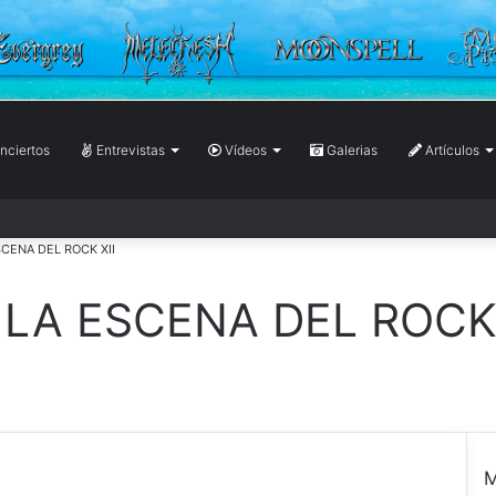
ciertos
Entrevistas
Vídeos
Galerias
Artículos
SCENA DEL ROCK XII
 LA ESCENA DEL ROCK 
M