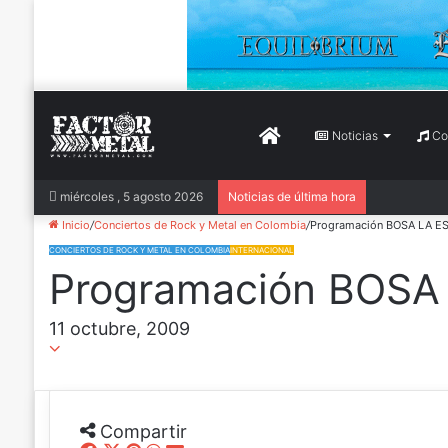
Inicio
Noticias
Con
miércoles , 5 agosto 2026
Noticias de última hora
Inicio
/
Conciertos de Rock y Metal en Colombia
/
Programación BOSA LA E
CONCIERTOS DE ROCK Y METAL EN COLOMBIA
INTERNACIONAL
Programación BOSA
11 octubre, 2009
Compartir