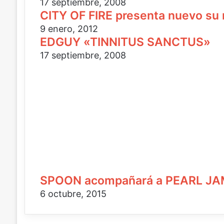
e
o
u
17 septiembre, 2008
c
e
c
CITY OF FIRE presenta nuevo su
t
l
o
9 enero, 2012
r
e
r
EDGUY «TINNITUS SANCTUS»
ó
c
r
n
t
e
17 septiembre, 2008
i
r
o
c
ó
e
o
n
l
i
e
c
c
o
t
r
ó
n
i
c
SPOON acompañará a PEARL JAM
o
6 octubre, 2015