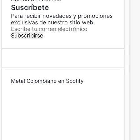
Suscríbete
Para recibir novedades y promociones
exclusivas de nuestro sitio web.
E
s
c
r
i
b
e
t
Metal Colombiano en Spotify
u
c
o
r
r
e
o
e
l