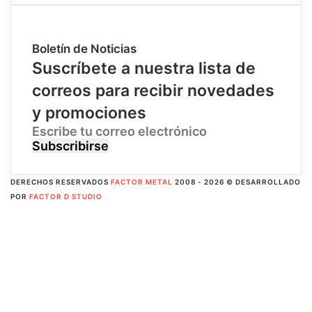
Boletín de Noticias
Suscríbete a nuestra lista de
correos para recibir novedades
y promociones
E
s
c
r
DERECHOS RESERVADOS
FACTOR METAL
2008 - 2026 © DESARROLLADO
i
POR
FACTOR D STUDIO
b
Facebook
e
X
t
Pinterest
u
Flickr
c
YouTube
o
Instagram
r
RSS
r