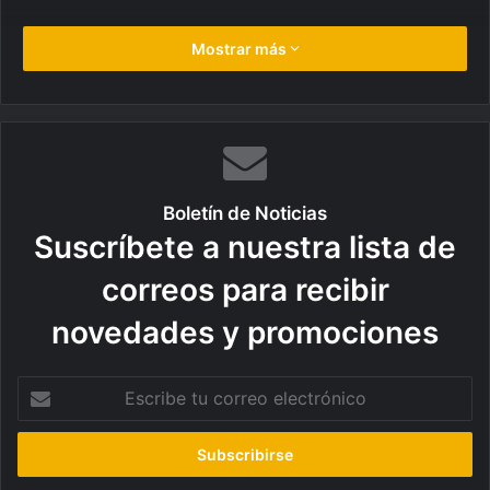
Mostrar más
Boletín de Noticias
Suscríbete a nuestra lista de
correos para recibir
novedades y promociones
E
s
c
r
i