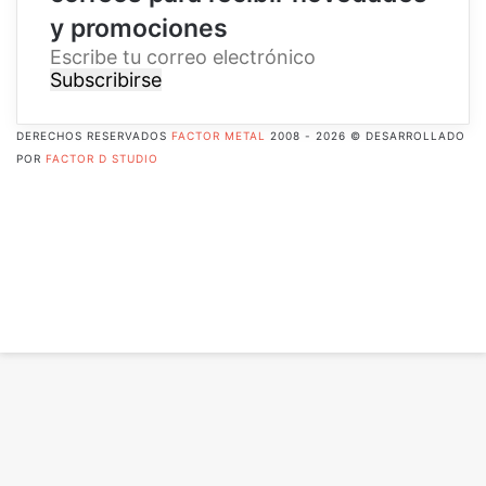
y promociones
E
s
c
r
DERECHOS RESERVADOS
FACTOR METAL
2008 - 2026 © DESARROLLADO
i
POR
FACTOR D STUDIO
b
Facebook
e
X
t
Pinterest
u
Flickr
c
YouTube
o
Instagram
r
RSS
r
Botón
e
volver
o
arriba
e
l
e
c