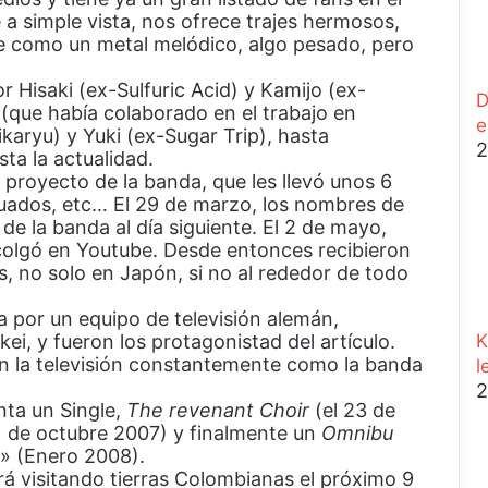
r
 a simple vista, nos ofrece trajes hermosos,
a
be como un metal melódico, algo pesado, pero
r
Hisaki (ex-Sulfuric Acid) y Kamijo (ex-
D
 (que había colaborado en el trabajo en
e
ikaryu) y Yuki (ex-Sugar Trip), hasta
2
ta la actualidad.
 proyecto de la banda, que les llevó unos 6
uados, etc… El 29 de marzo, los nombres de
e la banda al día siguiente. El 2 de mayo,
e colgó en Youtube. Desde entonces recibieron
s, no solo en Japón, si no al rededor de todo
a por un equipo de televisión alemán,
ei, y fueron los protagonistad del artículo.
K
en la televisión constantemente como la banda
l
2
nta un Single,
The revenant Choir
(el 23 de
1 de octubre 2007) y finalmente un
Omnibu
» (Enero 2008).
á visitando tierras Colombianas el próximo 9