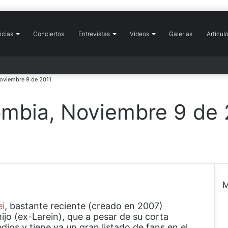
icias
icio
Conciertos
Entrevistas
Vídeos
Galerias
Artícul
oviembre 9 de 2011
mbia, Noviembre 9 de 
M
ei
, bastante reciente (creado en 2007)
e
ijo (ex-Larein), que a pesar de su corta
r
ios y tiene ya un gran listado de fans en el