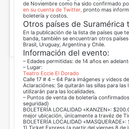
de Noviembre como ha sido confirmado por
n
en su cuenta de Twitter,
i
pronto mas inform
boletería y costos.
c
o
Otros países de Suramérica t
En la publicación de la lista de países que t
banda, también se encuentran otros paíse
Brasil, Uruguay, Argentina y Chile.
Información del evento:
– Edades permitidas: de 14 años en adelant
– Lugar:
Teatro Eccie El Dorado
Calle 17 # 4 – 64 Para imágenes y videos de
Aclaraciónes: Se quitarán las sillas para las
utilizarán para las localidades.
– Puntos de venta de boletería confirmados 
seguridad)
BOLETERÍA LOCALIDAD «KANZEN»: $200.000 
mejor ubicación, únicamente a travéz de Ti
BOLETERÍA LOCALIDAD «MASQUERADE»: 
1) Ticket Express (a partir del viernes 8 de ju