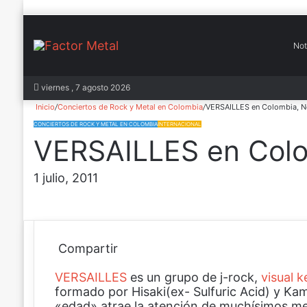
Not
In
viernes , 7 agosto 2026
Inicio
/
Conciertos de Rock y Metal en Colombia
/
VERSAILLES en Colombia, N
CONCIERTOS DE ROCK Y METAL EN COLOMBIA
INTERNACIONAL
VERSAILLES en Colo
1 julio, 2011
Compartir
F
X
P
W
C
VERSAILLES
a
i
h
o
es un grupo de j-rock,
visual k
formado por Hisaki(ex- Sulfuric Acid) y Kam
c
n
a
m
«edad» atrae la atención de muchísimos med
e
t
t
p