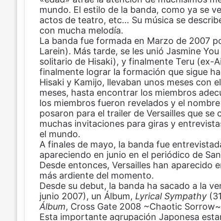
mundo. El estilo de la banda, como ya se ve
b
e
s
a
actos de teatro, etc… Su música se descri
o
r
A
r
con mucha melodía.
o
e
p
t
La banda fue formada en Marzo de 2007 por 
k
s
p
i
Larein). Más tarde, se les unió Jasmine You
t
r
solitario de Hisaki), y finalmente Teru (ex-A
p
finalmente lograr la formación que sigue has
o
Hisaki y Kamijo, llevaban unos meses con el
r
meses, hasta encontrar los miembros adec
c
los miembros fueron revelados y el nombre d
o
posaron para el trailer de Versailles que s
r
muchas invitaciones para giras y entrevista
r
el mundo.
e
A finales de mayo, la banda fue entrevistad
o
apareciendo en junio en el periódico de Sank
e
Desde entonces, Versailles han aparecido 
l
más ardiente del momento.
e
Desde su debut, la banda ha sacado a la ve
c
junio 2007), un Álbum,
t
Lyrical Sympathy
(3
Álbum
r
, Cross Gate 2008 ~Chaotic Sorrow~
Esta importante agrupación Japonesa estar
ó