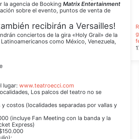
 la agencia de Booking
Matrix Entertainment
ación sobre el evento, puntos de venta de
ambién recibirán a Versailles!
R
g
endrán conciertos de la gira «Holy Grail» de la
f
s Latinoamericanos como México, Venezuela,
1
e
l lugar:
www.teatroecci.com
 localidades, Los palcos del teatro no se
y costos (localidades separadas por vallas y
(incluye Fan Meeting con la banda y la
cket Express)
$150.000
lio):