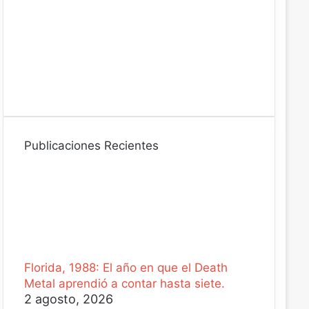
ó
n
i
c
o
Publicaciones Recientes
Florida, 1988: El año en que el Death
Metal aprendió a contar hasta siete.
2 agosto, 2026