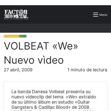
Buscar
Menú
por
INTERNACIONAL
VIDEOS
VOLBEAT «We»
Nuevo vìdeo
27 abril, 2009
1 minuto de lectura
La banda Danesa Volbeat presenta su
nuevo vìdeoclip del tema «
We
» extraìdo
de su ùltimo àlbum en estudio «Guitar
Gangsters & Cadillac Blood» de 2008.