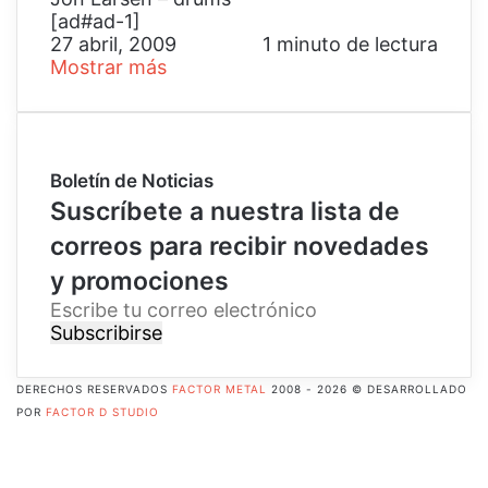
[ad#ad-1]
27 abril, 2009
1 minuto de lectura
Mostrar más
Boletín de Noticias
Suscríbete a nuestra lista de
correos para recibir novedades
y promociones
E
s
c
r
DERECHOS RESERVADOS
FACTOR METAL
2008 - 2026 © DESARROLLADO
i
POR
FACTOR D STUDIO
b
Facebook
e
X
t
Pinterest