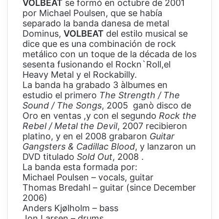
VOLBEAT
se formó en octubre de 2001
por Michael Poulsen, que se había
separado la banda danesa de metal
Dominus,
VOLBEAT
del estilo musical se
dice que es una combinación de rock
metálico con un toque de la década de los
sesenta fusionando el Rockn`Roll,el
Heavy Metal y el Rockabilly.
La banda ha grabado 3 àlbumes en
estudio el primero
The Strength / The
Sound / The Songs
, 2005 ganò disco de
Oro en ventas ,y con el segundo
Rock the
Rebel / Metal the Devil
, 2007 recibieron
platino, y en el 2008 grabaron
Guitar
Gangsters & Cadillac Blood
, y lanzaron un
DVD titulado
Sold Out
, 2008 .
La banda esta formada por:
Michael Poulsen – vocals, guitar
Thomas Bredahl – guitar (since December
2006)
Anders Kjølholm – bass
Jon Larsen – drums