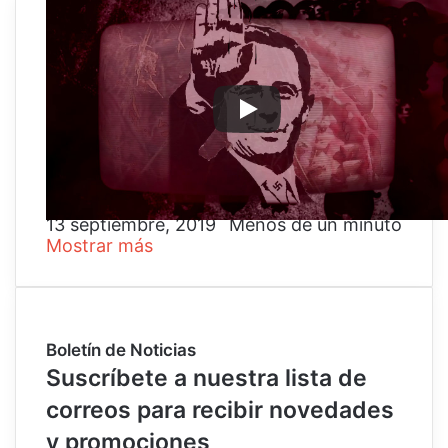
Como antesala al lanzamiento de su
nuevo álbum «
ROSE´S IMPALEMENT
«,
los bogotanos
TEARS OF MISERY
presentan el Video Lyric del primer
sencillo «
Desmembramiento Selectivo
»
Grabado y mezclado en
INDEPENDENT
por
Leonardo Vargas,
el Video ha sido
realizado por
David Zambrano
.
13 septiembre, 2019
Menos de un minuto
Mostrar más
Boletín de Noticias
Suscríbete a nuestra lista de
correos para recibir novedades
y promociones