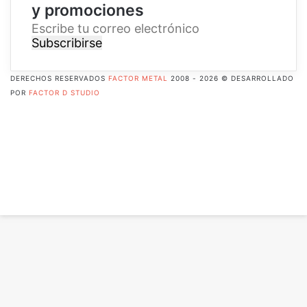
y promociones
E
s
c
r
DERECHOS RESERVADOS
FACTOR METAL
2008 - 2026 © DESARROLLADO
i
POR
FACTOR D STUDIO
b
Facebook
e
X
t
Pinterest
u
Flickr
c
YouTube
o
Instagram
r
RSS
r
Botón
e
volver
o
arriba
e
l
e
c
t