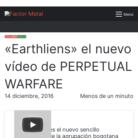
Buscar
Menú
por
COLOMBIA
VIDEOS
«Earthliens» el nuevo
vídeo de PERPETUAL
WARFARE
14 diciembre, 2016
Menos de un minuto
«
Earthliens
» es el nuevo sencillo
promocional de la agrupación bogotana