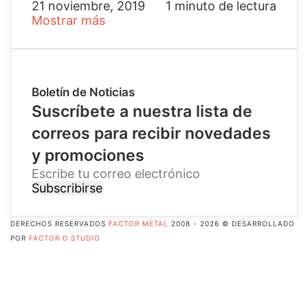
21 noviembre, 2019
1 minuto de lectura
Mostrar más
Boletín de Noticias
Suscríbete a nuestra lista de
correos para recibir novedades
y promociones
E
s
c
r
DERECHOS RESERVADOS
FACTOR METAL
2008 - 2026 © DESARROLLADO
i
POR
FACTOR D STUDIO
b
Facebook
e
X
t
Pinterest
u
Flickr
c