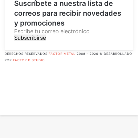
Suscríbete a nuestra lista de
correos para recibir novedades
y promociones
E
s
c
r
DERECHOS RESERVADOS
FACTOR METAL
2008 - 2026 © DESARROLLADO
i
POR
FACTOR D STUDIO
b
Facebook
e
X
t
Pinterest
u
Flickr
c
YouTube
o
Instagram
r
RSS
r
Botón
e
volver
o
arriba
e
l