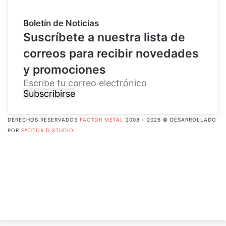
Boletín de Noticias
Suscríbete a nuestra lista de
correos para recibir novedades
y promociones
E
s
c
r
DERECHOS RESERVADOS
FACTOR METAL
2008 - 2026 © DESARROLLADO
i
POR
FACTOR D STUDIO
b
Facebook
e
X
t
Pinterest
u
Flickr
c
YouTube
o
Instagram
r
RSS
r
Botón
e
volver