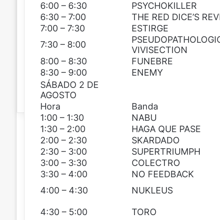
t
6:00 – 6:30
PSYCHOKILLER
r
6:30 – 7:00
THE RED DICE’S RE
ó
7:00 – 7:30
ESTIRGE
n
PSEUDOPATHOLOGI
7:30 – 8:00
i
VIVISECTION
c
8:00 – 8:30
FUNEBRE
o
8:30 – 9:00
ENEMY
SÁBADO 2 DE
AGOSTO
Hora
Banda
1:00 – 1:30
NABU
1:30 – 2:00
HAGA QUE PASE
2:00 – 2:30
SKARDADO
2:30 – 3:00
SUPERTRIUMPH
3:00 – 3:30
COLECTRO
3:30 – 4:00
NO FEEDBACK
4:00 – 4:30
NUKLEUS
4:30 – 5:00
TORO