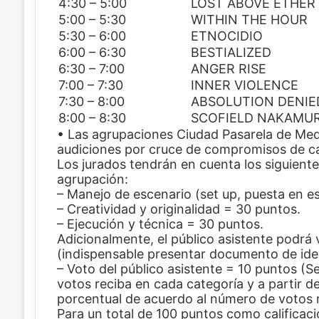
4:30 – 5:00
LOST ABOVE ETHER
5:00 – 5:30
WITHIN THE HOUR
5:30 – 6:00
ETNOCIDIO
6:00 – 6:30
BESTIALIZED
6:30 – 7:00
ANGER RISE
7:00 – 7:30
INNER VIOLENCE
7:30 – 8:00
ABSOLUTION DENIE
8:00 – 8:30
SCOFIELD NAKAMU
• Las agrupaciones Ciudad Pasarela de Med
audiciones por cruce de compromisos de c
Los jurados tendrán en cuenta los siguiente
agrupación:
– Manejo de escenario (set up, puesta en e
– Creatividad y originalidad = 30 puntos.
– Ejecución y técnica = 30 puntos.
Adicionalmente, el público asistente podrá 
(indispensable presentar documento de ide
– Voto del público asistente = 10 puntos (
votos reciba en cada categoría y a partir d
porcentual de acuerdo al número de votos r
Para un total de 100 puntos como calificac