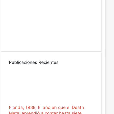
t
r
ó
n
i
c
o
Publicaciones Recientes
Florida, 1988: El año en que el Death
Metal aprendió a contar hasta siete.