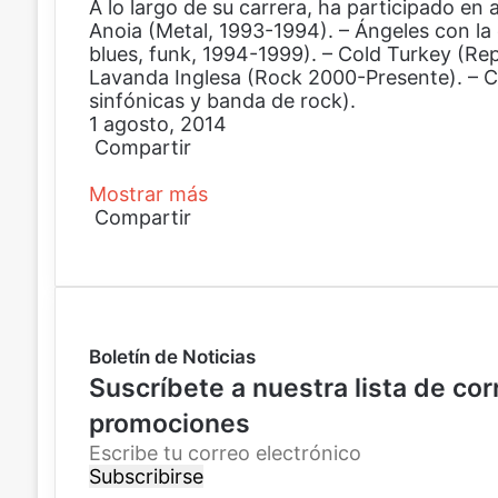
A lo largo de su carrera, ha participado e
Anoia (Metal, 1993-1994). – Ángeles con la 
blues, funk, 1994-1999). – Cold Turkey (Rep
Lavanda Inglesa (Rock 2000-Presente). – 
sinfónicas y banda de rock).
1 agosto, 2014
Compartir
F
X
P
W
C
Mostrar más
a
i
h
o
c
Compartir
n
a
m
e
F
X
t
P
t
p
W
C
b
a
e
i
s
a
h
o
o
c
r
n
A
r
a
m
o
e
e
t
p
t
t
p
k
b
s
e
p
i
s
a
Boletín de Noticias
o
t
r
r
A
r
o
e
p
p
t
Suscríbete a nuestra lista de co
k
s
o
p
i
promociones
t
r
r
c
p
E
o
o
s
r
r