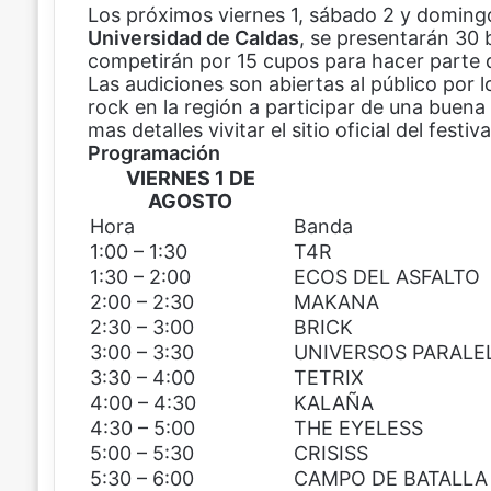
Los próximos viernes 1, sábado 2 y domingo 
a
i
h
o
Universidad de Caldas
c
n
a
m
, se presentarán 30 
competirán por 15 cupos para hacer parte
e
t
t
p
Las audiciones son abiertas al público por
b
e
s
a
rock en la región a participar de una buena
o
r
A
r
mas detalles vivitar el sitio oficial del festiva
o
e
p
t
Programación
k
s
p
i
t
r
VIERNES 1 DE
p
AGOSTO
o
Hora
Banda
r
1:00 – 1:30
T4R
c
1:30 – 2:00
ECOS DEL ASFALTO
o
2:00 – 2:30
MAKANA
r
2:30 – 3:00
BRICK
r
3:00 – 3:30
UNIVERSOS PARALE
e
3:30 – 4:00
TETRIX
o
4:00 – 4:30
KALAÑA
e
4:30 – 5:00
THE EYELESS
l
e
5:00 – 5:30
CRISISS
c
5:30 – 6:00
CAMPO DE BATALLA