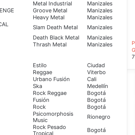
Metal Industrial
Manizales
VENGE
Groove Metal
Manizales
Heavy Metal
Manizales
CAL
Slam Death Metal
Manizales
Death Black Metal
Manizales
P
Thrash Metal
Manizales
G
7
Estilo
Ciudad
Reggae
Viterbo
Urbano Fusión
Cali
Ska
Medellín
Rock Reggae
Bogotá
Fusión
Bogotá
Rock
Bogotá
Psicomorphosis
Rionegro
Music
Rock Pesado
Bogotá
Tropical