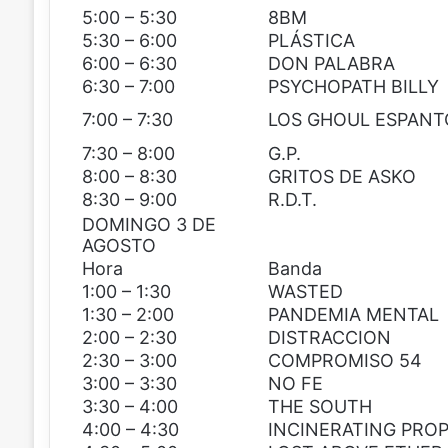
5:00 – 5:30
8BM
5:30 – 6:00
PLÁSTICA
6:00 – 6:30
DON PALABRA
6:30 – 7:00
PSYCHOPATH BILLY
7:00 – 7:30
LOS GHOUL ESPANT
7:30 – 8:00
G.P.
8:00 – 8:30
GRITOS DE ASKO
8:30 – 9:00
R.D.T.
DOMINGO 3 DE
AGOSTO
Hora
Banda
1:00 – 1:30
WASTED
1:30 – 2:00
PANDEMIA MENTAL
2:00 – 2:30
DISTRACCION
2:30 – 3:00
COMPROMISO 54
3:00 – 3:30
NO FE
3:30 – 4:00
THE SOUTH
4:00 – 4:30
INCINERATING PRO