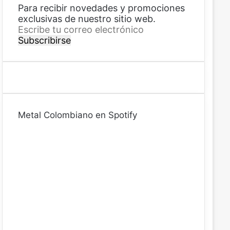
Para recibir novedades y promociones
exclusivas de nuestro sitio web.
E
s
c
r
i
b
e
t
Metal Colombiano en Spotify
u
c
o
r
r
e
o
e
l
e
c