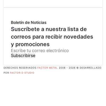
Boletín de Noticias
Suscríbete a nuestra lista de
correos para recibir novedades
y promociones
E
s
c
r
DERECHOS RESERVADOS
FACTOR METAL
2008 - 2026 © DESARROLLADO
i
POR
FACTOR D STUDIO
b
Facebook
e
X
t
Pinterest
u
Flickr
c
YouTube
o
Instagram
r