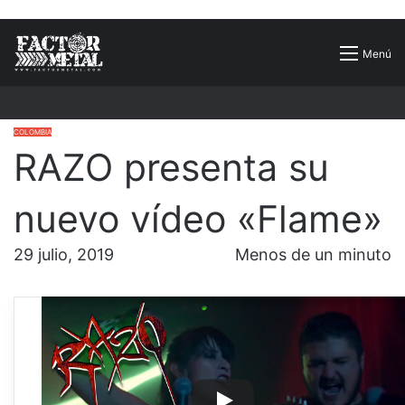
Buscar
Menú
por
COLOMBIA
RAZO presenta su
nuevo vídeo «Flame»
29 julio, 2019
Menos de un minuto
La agrupación bogotana de Thrash Death
Metal
RAZO
presenta su nuevo videoclip
correspondiente al sencillo «
Flame
«,