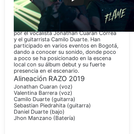
tema que hace parte de la más reciente
producción discográfica titulada
«
Deathless
«.
Razo fue fundada a mediados del año
2013, en la ciudad de Bogotá Colombia,
por el vocalista Jonathan Cuarán Correa
y el guitarrist
a Camilo Duarte. Han
participado en varios eventos en Bogotá,
dando a conocer su sonido, donde poco
a poco se ha posicionado en la escena
local con su álbum debut y su fuerte
presencia en el escenario.
Alineación RAZO 2019
Jonathan Cuaran (voz)
Valentina Barrera (voz)
Camilo Duarte (guitarra)
Sebastian Piedrahita (guitarra)
Daniel Duarte (bajo)
Jhon Manzano (Batería)