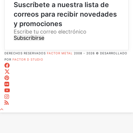
Suscríbete a nuestra lista de
correos para recibir novedades
y promociones
E
s
c
r
DERECHOS RESERVADOS
FACTOR METAL
2008 - 2026 © DESARROLLADO
i
POR
FACTOR D STUDIO
b
Facebook
e
X
t
Pinterest
u
Flickr
c
YouTube
o
Instagram
r
RSS
r
Botón
e
volver
o
arriba
e
l