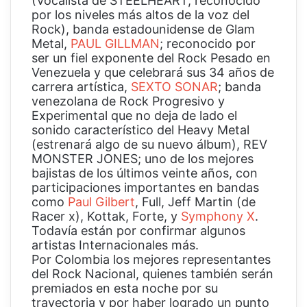
(Vocalista de STEELHEART, reconocido
por los niveles más altos de la voz del
Rock), banda estadounidense de Glam
Metal,
PAUL GILLMAN
; reconocido por
ser un fiel exponente del Rock Pesado en
Venezuela y que celebrará sus 34 años de
carrera artística,
SEXTO SONAR
; banda
venezolana de Rock Progresivo y
Experimental que no deja de lado el
sonido característico del Heavy Metal
(estrenará algo de su nuevo álbum), REV
MONSTER JONES; uno de los mejores
bajistas de los últimos veinte años, con
participaciones importantes en bandas
como
Paul Gilbert
, Full, Jeff Martin (de
Racer x), Kottak, Forte, y
Symphony X
.
Todavía están por confirmar algunos
artistas Internacionales más.
Por Colombia los mejores representantes
del Rock Nacional, quienes también serán
premiados en esta noche por su
trayectoria y por haber logrado un punto