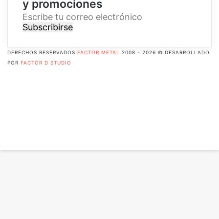
y promociones
E
s
c
r
DERECHOS RESERVADOS
FACTOR METAL
2008 - 2026 © DESARROLLADO
i
POR
FACTOR D STUDIO
b
Facebook
e
X
t
Pinterest
u
Flickr
c
YouTube
o
Instagram
r
RSS
r
Botón
e
volver
o
arriba
e
l
e
c
t