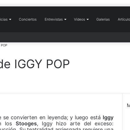
icias
icio
Conciertos
Entrevistas
Vídeos
Galerias
Artícul
Y POP
de IGGY POP
M
 se convierten en leyenda; y luego está
Iggy
e
on los
Stooges
, Iggy hizo arte del exceso:
r
ucción. Su teatralidad arriesgada requiere una