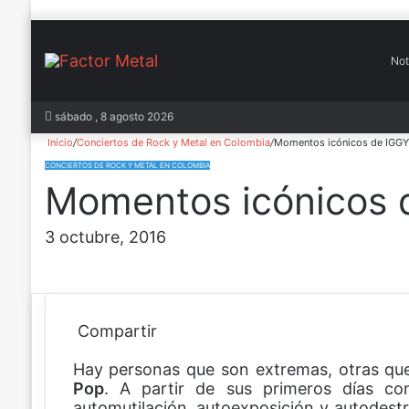
Not
In
sábado , 8 agosto 2026
Inicio
/
Conciertos de Rock y Metal en Colombia
/
Momentos icónicos de IGG
CONCIERTOS DE ROCK Y METAL EN COLOMBIA
Momentos icónicos 
3 octubre, 2016
Compartir
F
X
P
W
C
Hay personas que son extremas, otras que
a
i
h
o
Pop
c
n
a
m
. A partir de sus primeros días c
automutilación, autoexposición y autodestr
e
t
t
p