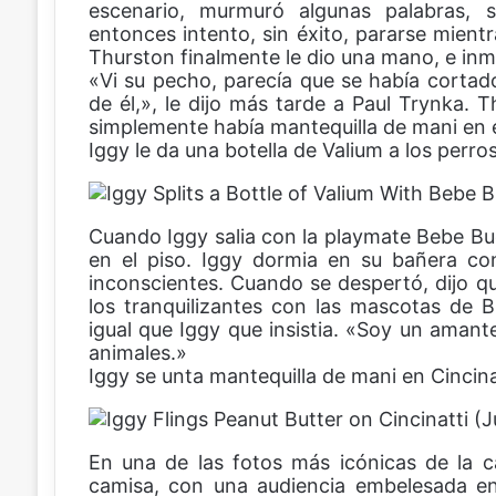
escenario, murmuró algunas palabras, s
entonces intento, sin éxito, pararse mientr
Thurston finalmente le dio una mano, e inm
«Vi su pecho, parecía que se había cortad
de él,», le dijo más tarde a Paul Trynka. T
simplemente había mantequilla de mani en e
Iggy le da una botella de Valium a los perro
Cuando Iggy salia con la playmate Bebe Bu
en el piso. Iggy dormia en su bañera co
inconscientes. Cuando se despertó, dijo q
los tranquilizantes con las mascotas de Bu
igual que Iggy que insistia. «Soy un amant
animales.»
Iggy se unta mantequilla de mani en Cincina
En una de las fotos más icónicas de la c
camisa, con una audiencia embelesada en 