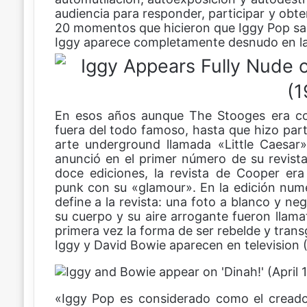
audiencia para responder, participar y ob
b
e
s
a
20 momentos que hicieron que Iggy Pop salta
o
r
A
r
Iggy aparece completamente desnudo en la p
o
e
p
t
k
s
p
i
t
r
p
o
r
En esos años aunque The Stooges era cono
c
fuera del todo famoso, hasta que hizo part
o
arte underground llamada «Little Caesar
r
anunció en el primer número de su revist
r
doce ediciones, la revista de Cooper era
e
punk con su «glamour». En la edición nume
o
define a la revista: una foto a blanco y ne
e
su cuerpo y su aire arrogante fueron llam
l
primera vez la forma de ser rebelde y trans
e
Iggy y David Bowie aparecen en television 
c
t
r
«Iggy Pop es considerado como el creado
ó