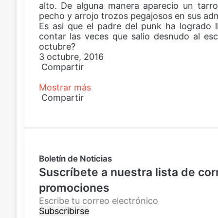
alto. De alguna manera aparecio un tarr
pecho y arrojo trozos pegajosos en sus ad
Es asi que el padre del punk ha logrado ll
contar las veces que salio desnudo al es
octubre?
3 octubre, 2016
Compartir
F
X
P
W
C
Mostrar más
a
i
h
o
c
Compartir
n
a
m
e
F
X
t
P
t
p
W
C
b
a
e
i
s
a
h
o
o
c
r
n
A
r
a
m
o
e
e
t
p
t
t
p
k
b
s
e
p
i
s
a
Boletín de Noticias
o
t
r
r
A
r
o
e
p
p
t
Suscríbete a nuestra lista de co
k
s
o
p
i
promociones
t
r
r
c
p
E
o
o
s