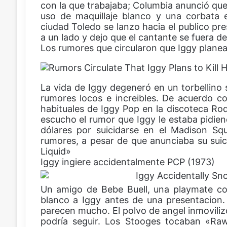
con la que trabajaba; Columbia anunció que 
uso de maquillaje blanco y una corbata 
ciudad Toledo se lanzo hacia el publico pr
a un lado y dejo que el cantante se fuera de
Los rumores que circularon que Iggy planea
La vida de Iggy degeneró en un torbellino s
rumores locos e increibles. De acuerdo c
habituales de Iggy Pop en la discoteca Ro
escucho el rumor que Iggy le estaba pidie
dólares por suicidarse en el Madison Sq
rumores, a pesar de que anunciaba su suic
Liquid»
Iggy ingiere accidentalmente PCP (1973)
Un amigo de Bebe Buell, una playmate con 
blanco a Iggy antes de una presentacion. 
parecen mucho. El polvo de angel inmovilizo
podría seguir. Los Stooges tocaban «Ra