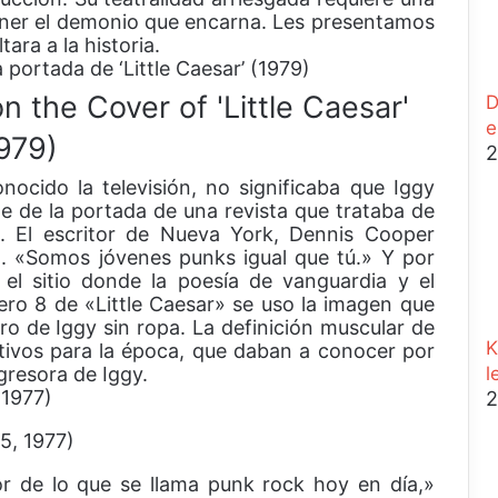
r
tener el demonio que encarna. Les presentamos
a
ra a la historia.
r
ortada de ‘Little Caesar’ (1979)
D
e
2
cido la televisión, no significaba que Iggy
e de la portada de una revista que trataba de
». El escritor de Nueva York, Dennis Cooper
a. «Somos jóvenes punks igual que tú.» Y por
 el sitio donde la poesía de vanguardia y el
ro 8 de «Little Caesar» se uso la imagen que
gro de Iggy sin ropa. La definición muscular de
K
ativos para la época, que daban a conocer por
gresora de Iggy.
l
(1977)
2
r de lo que se llama punk rock hoy en día,»