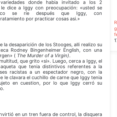
variedades donde habia invitado a los 2
 le dice a Iggy con preocupación: «usted se
lico se ríe después que Iggy, con
ratamiento por practicar cosas asi.»
R
g
f
1
 la desaparición de los Stooges, alli realizo su
coteca Rodney Bingenheimer English, con una
irgen» (
The
Murder of a Virgin)
.
ltitud, que grito «si». Luego, cerca a Iggy, el
aqueta que tenia distintivos referentes a la
ases racistas a un espectador negro, con la
le clavara el cuchillo de carne que Iggy tenia
jeto en cuestion, por lo que Iggy cerró su
o.
irtió en un tren fuera de control, la disquera