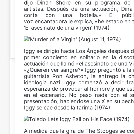
dijo Dinah Shore en su programa de 
n
artistas. Después de una actuación, Dina
i
corta con una botella.» El púb
c
voz encantadora le explica, «he estado en t
o
‘El asesinato de una virgen’ (1974)
Iggy se dirigio hacia Los Ángeles después de
primer concierto en solitario en la dis
actuación que llamó «el asesinato de una V
«¿Quieren ver sangre?» Iggy preguntó a la mu
guitarrista Ron Asheton, le entrego la ch
ideologia nazi. Iggy comenzó a decir fr
esperanza de provocar al hombre y que este 
en el escenario. No paso nada con el su
presentación, haciendose una X en su pech
Iggy se cae desde la tarima (1974)
A medida que la gira de The Stooges se conv