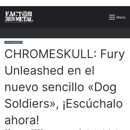
Buscar
Menú
por
LATINOAMÉRICA
CHROMESKULL: Fury
Unleashed en el
nuevo sencillo «Dog
Soldiers», ¡Escúchalo
ahora!