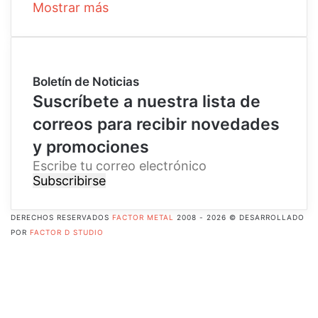
Mostrar más
Boletín de Noticias
Suscríbete a nuestra lista de
correos para recibir novedades
y promociones
E
s
c
r
DERECHOS RESERVADOS
FACTOR METAL
2008 - 2026 © DESARROLLADO
i
POR
FACTOR D STUDIO
b
Facebook
e
X
t
Pinterest
u
Flickr
c
YouTube
o