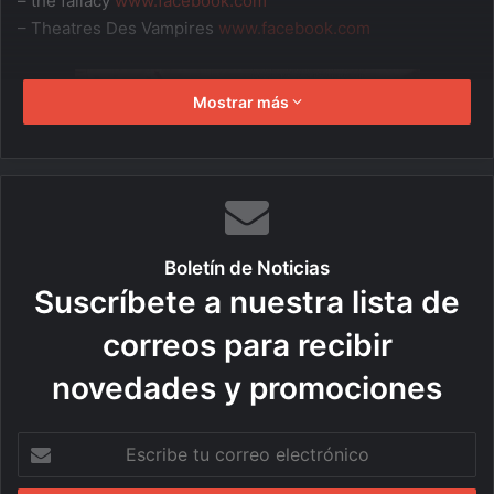
– the fallacy
www.facebook.com
– Theatres Des Vampires
www.facebook.com
Mostrar más
Boletín de Noticias
Suscríbete a nuestra lista de
correos para recibir
novedades y promociones
E
s
c