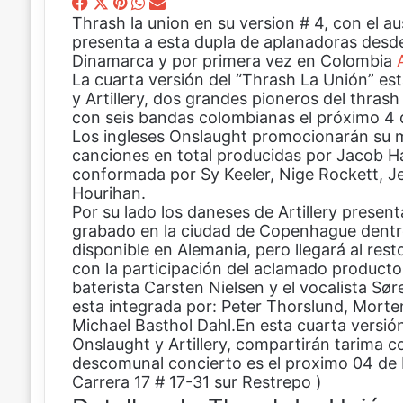
F
X
P
W
C
Thrash la union en su version # 4, con 
a
i
h
o
presenta a esta dupla de aplanadoras desd
c
n
a
m
Dinamarca y por primera vez en Colombia
e
t
t
p
La cuarta versión del “Thrash La Unión” e
b
e
s
a
y Artillery, dos grandes pioneros del thras
o
r
A
r
con seis bandas colombianas el próximo 4
o
e
p
t
Los ingleses Onslaught promocionarán su más
k
s
p
i
canciones en total producidas por Jacob H
t
r
conformada por Sy Keeler, Nige Rockett, Je
p
Hourihan.
o
Por su lado los daneses de Artillery present
r
grabado en la ciudad de Copenhague dentro
c
disponible en Alemania, pero llegará al re
o
con la participación del aclamado producto
r
baterista Carsten Nielsen y el vocalista S
r
esta integrada por: Peter Thorslund, Morte
e
Michael Basthol Dahl.En esta cuarta versió
o
Onslaught y Artillery, compartirán tarima c
e
descomunal concierto es el proximo 04 de
l
Carrera 17 # 17-31 sur Restrepo )
e
c