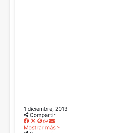
1 diciembre, 2013
Compartir
F
X
P
W
C
Mostrar más
a
i
h
o