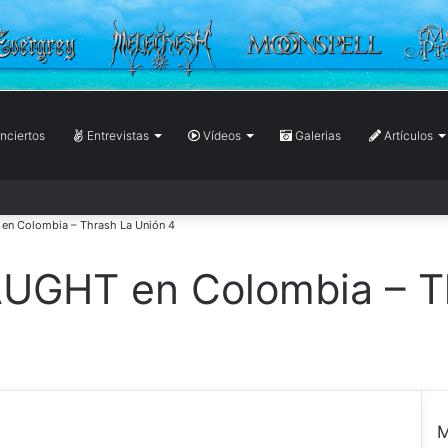
ciertos
Entrevistas
Vídeos
Galerias
Artículos
n Colombia – Thrash La Unión 4
GHT en Colombia – Th
M