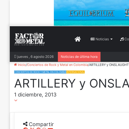
Inicio
Noticias
Con
jueves , 6 agosto 2026
Noticias de última hora
Inicio
/
Conciertos de Rock y Metal en Colombia
/
ARTILLERY y ONSLAUGHT e
CONCIERTOS DE ROCK Y METAL EN COLOMBIA
INTERNACIONAL
ARTILLERY y ONSLAU
1 diciembre, 2013
Compartir