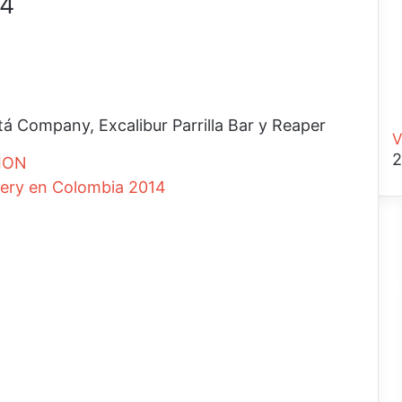
 4
tá Company, Excalibur Parrilla Bar y Reaper
V
2
ION