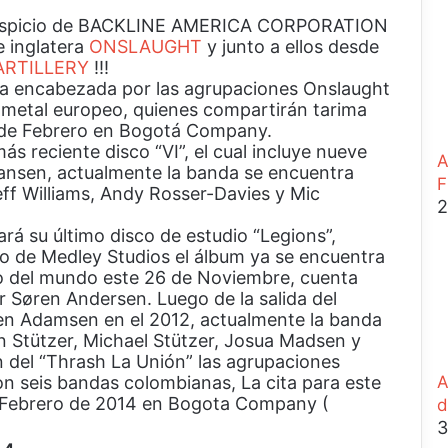
el auspicio de BACKLINE AMERICA CORPORATION
e inglatera
ONSLAUGHT
y junto a ellos desde
ARTILLERY
!!!
sta encabezada por las agrupaciones Onslaught
h metal europeo, quienes compartirán tarima
 de Febrero en Bogotá Company.
 reciente disco “VI”, el cual incluye nueve
A
ansen, actualmente la banda se encuentra
F
ff Williams, Andy Rosser-Davies y Mic
2
ará su último disco de estudio “Legions”,
 de Medley Studios el álbum ya se encuentra
sto del mundo este 26 de Noviembre, cuenta
r Søren Andersen. Luego de la salida del
øren Adamsen en el 2012, actualmente la banda
n Stützer, Michael Stützer, Josua Madsen y
n del “Thrash La Unión” las agrupaciones
on seis bandas colombianas, La cita para este
A
 Febrero de 2014 en Bogota Company (
d
3