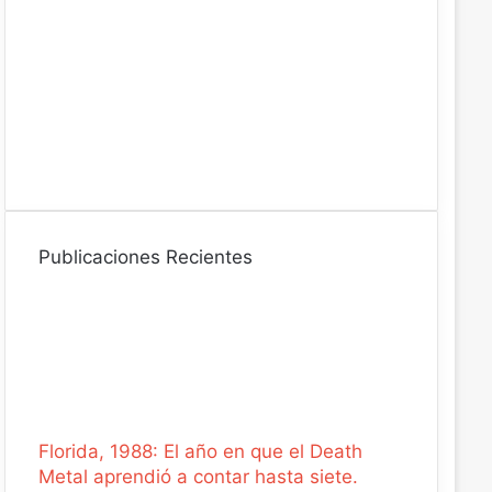
r
ó
n
i
c
o
Publicaciones Recientes
Florida, 1988: El año en que el Death
Metal aprendió a contar hasta siete.