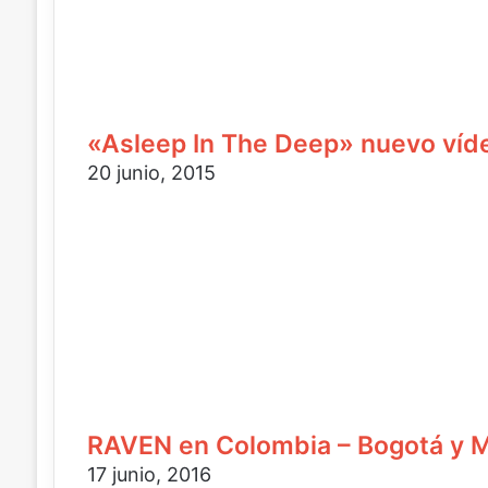
ó
c
r
n
t
e
i
r
o
c
ó
e
o
n
l
i
e
«Asleep In The Deep» nuevo v
c
c
20 junio, 2015
o
t
r
ó
n
i
c
o
RAVEN en Colombia – Bogotá y M
17 junio, 2016