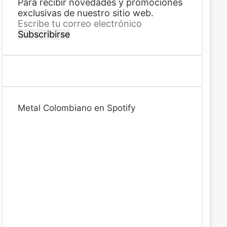
Para recibir novedades y promociones
exclusivas de nuestro sitio web.
E
s
c
r
i
b
e
t
Metal Colombiano en Spotify
u
c
o
r
r
e
o
e
l
e
c
t