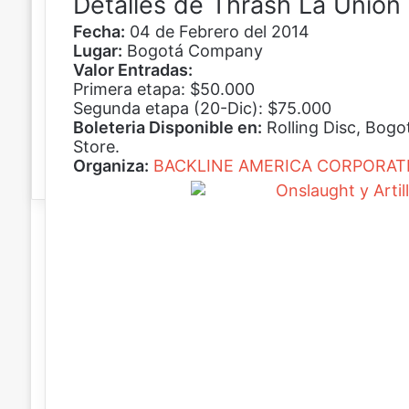
Detalles de Thrash La Unión
t
Fecha:
04 de Febrero del 2014
r
Lugar:
Bogotá Company
ó
Valor Entradas:
n
Primera etapa: $50.000
i
Segunda etapa (20-Dic): $75.000
c
Boleteria Disponible en:
Rolling Disc, Bogo
o
Store.
Organiza:
BACKLINE AMERICA CORPORAT