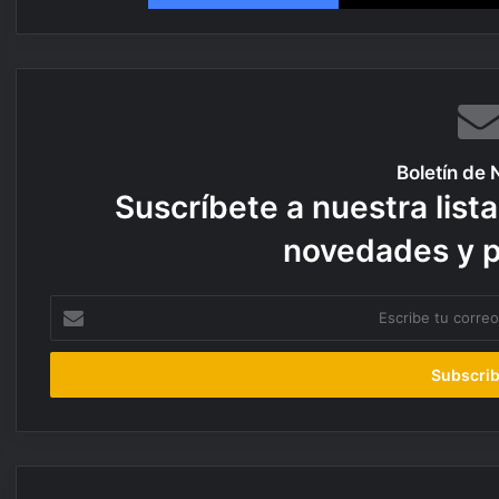
Boletín de 
Suscríbete a nuestra lista
novedades y 
Escribe
tu
correo
electrónico