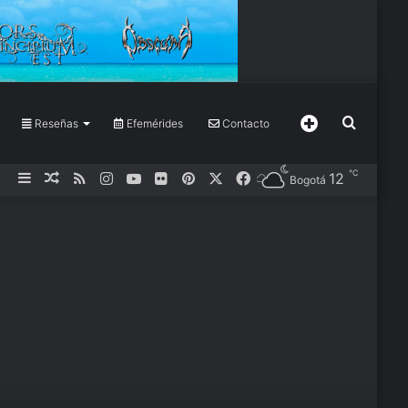
Buscar
Más
Reseñas
Efemérides
Contacto
℃
Barra
Publicación
RSS
Instagram
YouTube
Flickr
Pinterest
X
Facebook
12
Bogotá
por
lateral
al
azar