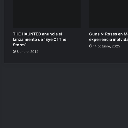
e
o
e
l
e
c
THE HAUNTED anuncia el
Guns N’ Roses en Me
t
lanzamiento de “Eye Of The
experiencia inolvid
Storm”
r
14 octubre, 2025
ó
8 enero, 2014
n
i
c
o