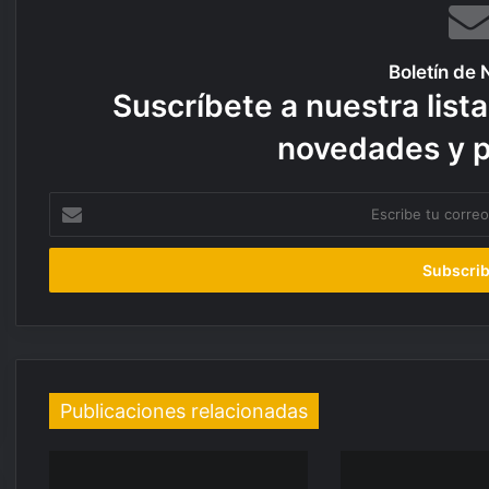
Boletín de 
Suscríbete a nuestra lista
novedades y 
E
s
c
r
i
b
e
t
u
c
Publicaciones relacionadas
o
r
r