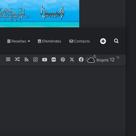
Buscar
Reseñas
Efemérides
Contacto
Más
℃
12
Barra
Publicación
RSS
Instagram
YouTube
Flickr
Pinterest
X
Facebook
Bogotá
por
lateral
al
azar