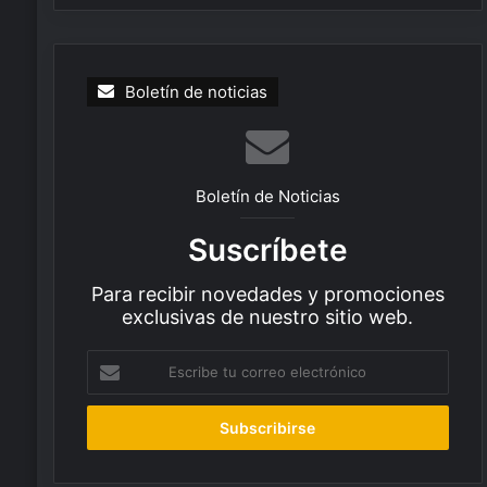
Boletín de noticias
Boletín de Noticias
Suscríbete
Para recibir novedades y promociones
exclusivas de nuestro sitio web.
E
s
c
r
i
b