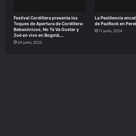
l
e
c
Festival Cordillera presenta los
La Pestilencia encab
t
Toques de Apertura de Cordillera:
de PazRock en Pere
Babasónicos, No Te Va Gustar y
r
11 junio, 2024
Zoé en vivo en Bogotá,…
ó
n
24 junio, 2022
i
c
o