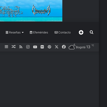
Buscar
Reseñas
Efemérides
Contacto
Más
℃
13
Barra
Publicación
RSS
Instagram
YouTube
Flickr
Pinterest
X
Facebook
Bogotá
por
lateral
al
azar