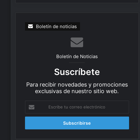
Boletín de noticias
Boletín de Noticias
Suscríbete
Para recibir novedades y promociones
exclusivas de nuestro sitio web.
E
s
c
r
i
b