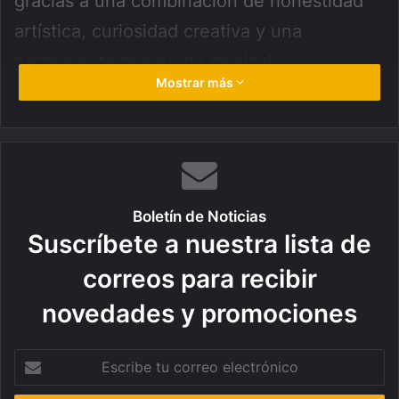
gracias a una combinación de honestidad
artística, curiosidad creativa y una
permanente búsqueda musical.
Mostrar más
Boletín de Noticias
Suscríbete a nuestra lista de
correos para recibir
novedades y promociones
Escribe
tu
correo