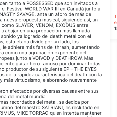
alecen tanto a POSSESSED que son invitados a
n el Festival WORLD WAR III en Canadá junto a
ASTY SAVAGE, ante un aforo de más de
T
a nueva propuesta musical, siguiendo así, un
e
nes como SLAYER, VENOM, EXODUS entre
1
a trabajar en una producción más llamada
onido ya logrado del death metal con el
, esta etapa divide por un lado, los
z, le adhiere más fans del thrash, aumentando
ra como una agrupación exponente del
 europeas junto a VOIVOD y DEATHROW. Más
celente guitar hero famoso por dominar todas
como productor de su siguiente EP – THE EYES
de la rapidez característica del death con la
a y más virtuosismo, elaborando nuevamente
ron afectados por diversas causas entre sus
ena del metal mundial.
más recordados del metal, se dedica por
lumno del maestro SATRIANI, es reclutado en
PRIMUS, MIKE TORRAO quien intenta mantener