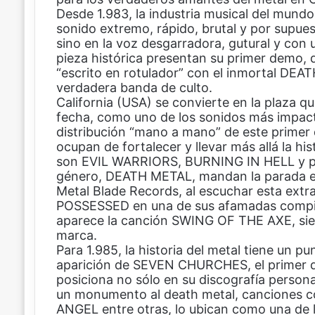
Desde 1.983, la industria musical del mund
b
e
s
a
sonido extremo, rápido, brutal y por supues
o
r
A
r
sino en la voz desgarradora, gutural y con
o
e
p
t
pieza histórica presentan su primer demo, 
k
s
p
i
“escrito en rotulador” con el inmortal DEA
t
r
verdadera banda de culto.
p
California (USA) se convierte en la plaza q
o
fecha, como uno de los sonidos más impact
r
distribución “mano a mano” de este primer 
c
ocupan de fortalecer y llevar más allá la hi
o
son EVIL WARRIORS, BURNING IN HELL y por
r
género, DEATH METAL, mandan la parada en 
r
Metal Blade Records, al escuchar esta extra
e
POSSESSED en una de sus afamadas compila
o
aparece la canción SWING OF THE AXE, sien
e
marca.
l
Para 1.985, la historia del metal tiene un p
e
aparición de SEVEN CHURCHES, el primer di
c
posiciona no sólo en su discografía persona
t
un monumento al death metal, cancione
r
ANGEL entre otras, lo ubican como una de 
ó