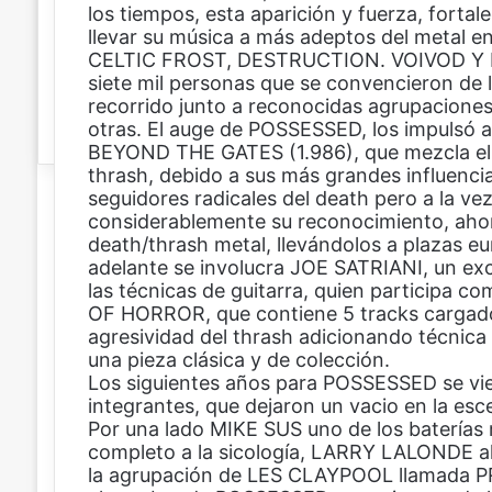
los tiempos, esta aparición y fuerza, fort
n
llevar su música a más adeptos del metal e
i
CELTIC FROST, DESTRUCTION. VOIVOD Y N
c
siete mil personas que se convencieron de l
o
recorrido junto a reconocidas agrupacio
otras. El auge de POSSESSED, los impulsó 
BEYOND THE GATES (1.986), que mezcla el s
thrash, debido a sus más grandes influencias
seguidores radicales del death pero a la ve
considerablemente su reconocimiento, aho
death/thrash metal, llevándolos a plazas
adelante se involucra JOE SATRIANI, un ex
las técnicas de guitarra, quien participa 
OF HORROR, que contiene 5 tracks cargados 
agresividad del thrash adicionando técnic
una pieza clásica y de colección.
Los siguientes años para POSSESSED se vie
integrantes, que dejaron un vacio en la esc
Por una lado MIKE SUS uno de los baterías 
completo a la sicología, LARRY LALONDE a
la agrupación de LES CLAYPOOL llamada 