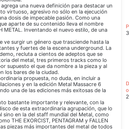
r
o agrega una nueva definición para destacar un
a
to virtuoso, agresivo no sólo en la ejecución
r
 una dosis de impecable pasión. Como una
que aparte de su contenido lleva el nombre
P
TH METAL. Inventando el nuevo estilo, de una
3
ue ve surgir un género que trasciende hasta la
antes y fuertes de la escena underground. La
demo, recluta a cientos de adeptos que se
storia del metal, tres primeros tracks como lo
 supuesto el que da nombre a la pieza y al
los bares de la ciudad.
ordinaria propuesta, no duda, en incluir a
D
ciones y en la edición Metal Massacre 6
do una de las ediciones más exitosas de la
o
2
unto bastante importante y relevante, con la
sco de esta extraordinaria agrupación, que lo
l sino en la del staff mundial del Metal, como
s como THE EXORCIST, PENTAGRAM y FALLEN
las piezas más importantes del metal de todos