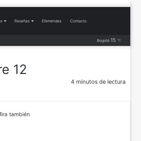
Buscar
os
Reseñas
Efemérides
Contacto
Más
15
Barra
Publicación
RSS
Instagram
YouTube
Flickr
Pinterest
X
Facebook
Bogotá
℃
por
lateral
al
azar
e 12
4 minutos de lectura
ira también
C