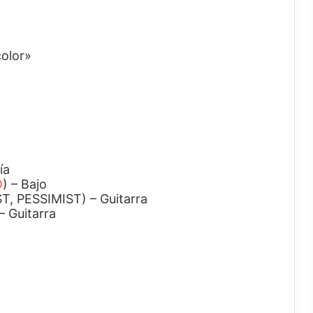
color»
ía
O
) – Bajo
, PESSIMIST) – Guitarra
 Guitarra