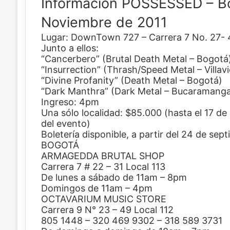
Información POSSESSED – Bo
Noviembre de 2011
Lugar: DownTown 727 – Carrera 7 No. 27- 
Junto a ellos:
“Cancerbero” (Brutal Death Metal – Bogotá
“Insurrection” (Thrash/Speed Metal – Villav
“Divine Profanity” (Death Metal – Bogotá)
“Dark Manthra” (Dark Metal – Bucaramang
Ingreso: 4pm
Una sólo localidad: $85.000 (hasta el 17 de 
del evento)
Boletería disponible, a partir del 24 de sep
BOGOTÁ
ARMAGEDDA BRUTAL SHOP
Carrera 7 # 22 – 31 Local 113
De lunes a sábado de 11am – 8pm
Domingos de 11am – 4pm
OCTAVARIUM MUSIC STORE
Carrera 9 N° 23 – 49 Local 112
805 1448 – 320 469 9302 – 318 589 3731