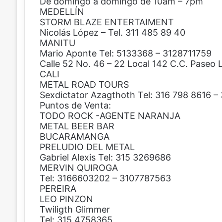
De domingo a domingo de 10am – 7pm
MEDELLÍN
STORM BLAZE ENTERTAIMENT
Nicolás López – Tel. 311 485 89 40
MANITU
Mario Aponte Tel: 5133368 – 3128711759
Calle 52 No. 46 – 22 Local 142 C.C. Paseo 
CALI
METAL ROAD TOURS
Sexdictator Azagthoth Tel: 316 798 8616 –
Puntos de Venta:
TODO ROCK -AGENTE NARANJA
METAL BEER BAR
BUCARAMANGA
PRELUDIO DEL METAL
Gabriel Alexis Tel: 315 3269686
MERVIN QUIROGA
Tel: 3166603202 – 3107787563
PEREIRA
LEO PINZON
Twiligth Glimmer
Tel: 315 4758365