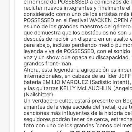
el nombre de POSSESSED a comienzos de los
reclutar nuevos integrantes y finalmente e
considerado como uno de los artistas más 
POSSESSED en el Festival WACKEN OPEN A
es uno de los grandes maestros del género
que demuestra que los obstáculos no son un
después de recibir un disparo en un asalto e
para abajo, incluso perdiendo medio pulmó
leyenda viva de POSSESSED, con el sonido p
voz y un show que opaca su discapacidad, 
grandes front-man.
Ahora, esta legendaria agrupación es impa
internacionales, en cabeza de su líder JEF
batería EMILIO MARQUEZ (Sadistic Intent),
y las guitarras KELLY McLAUCHLIN (Angel
(Nailshitter).
Un verdadero culto, estará presente en Bogo
amantes de la vieja escuela del metal, que t
canciones más influyentes de la historia de
seguidores podrán tener de cerca, estrecha
foto con uno de los grandes íconos del me