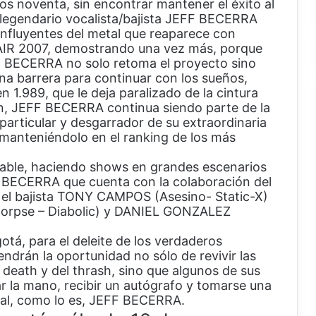
 noventa, sin encontrar mantener el éxito al
l legendario vocalista/bajista JEFF BECERRA
influyentes del metal que reaparece con
IR 2007, demostrando una vez más, porque
. BECERRA no solo retoma el proyecto sino
a barrera para continuar con los sueños,
n 1.989, que le deja paralizado de la cintura
n, JEFF BECERRA continua siendo parte de la
articular y desgarrador de su extraordinaria
manteniéndolo en el ranking de los más
rable, haciendo shows en grandes escenarios
F BECERRA que cuenta con la colaboración del
 el bajista TONY CAMPOS (Asesino- Static-X)
corpse – Diabolic) y DANIEL GONZALEZ
tá, para el deleite de los verdaderos
endrán la oportunidad no sólo de revivir las
l death y del thrash, sino que algunos de sus
r la mano, recibir un autógrafo y tomarse una
tal, como lo es, JEFF BECERRA.