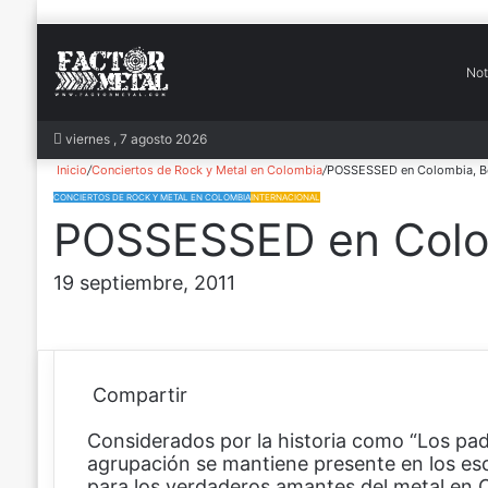
Not
In
viernes , 7 agosto 2026
Inicio
/
Conciertos de Rock y Metal en Colombia
/
POSSESSED en Colombia, B
CONCIERTOS DE ROCK Y METAL EN COLOMBIA
INTERNACIONAL
POSSESSED en Colo
19 septiembre, 2011
Compartir
F
X
P
W
C
Considerados por la historia como “Los padr
a
i
h
o
agrupación se mantiene presente en los esc
c
n
a
m
para los verdaderos amantes del metal en 
e
t
t
p