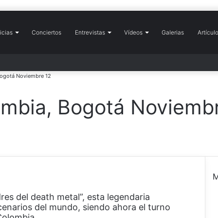
icias
icio
Conciertos
Entrevistas
Vídeos
Galerias
Artícul
ogotá Noviembre 12
mbia, Bogotá Noviembr
M
es del death metal”, esta legendaria
e
enarios del mundo, siendo ahora el turno
r
Colombia.