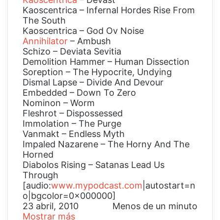
Kaoscentrica – Infernal Hordes Rise From
The South
Kaoscentrica – God Ov Noise
Annihilator
– Ambush
Schizo – Deviata Sevitia
Demolition Hammer – Human Dissection
Soreption – The Hypocrite, Undying
Dismal Lapse – Divide And Devour
Embedded – Down To Zero
Nominon – Worm
Fleshrot – Dispossessed
Immolation – The Purge
Vanmakt – Endless Myth
Impaled Nazarene – The Horny And The
Horned
Diabolos Rising – Satanas Lead Us
Through
[audio:
www.mypodcast.com
|autostart=n
o|bgcolor=0x000000]
23 abril, 2010
Menos de un minuto
Mostrar más