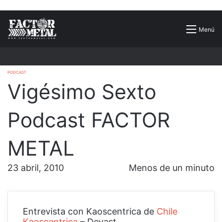
Buscar
Menú
por
PODCAST
Vigésimo Sexto
Podcast FACTOR
METAL
23 abril, 2010
Menos de un minuto
Entrevista con Kaoscentrica de
Chile
Kaoscentrica
– Devast