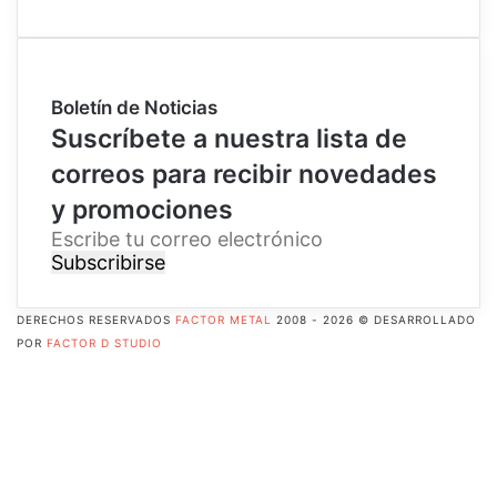
Boletín de Noticias
Suscríbete a nuestra lista de
correos para recibir novedades
y promociones
E
s
c
r
DERECHOS RESERVADOS
FACTOR METAL
2008 - 2026 © DESARROLLADO
i
POR
FACTOR D STUDIO
b
Facebook
e
X
t
Pinterest
u
Flickr
c
YouTube
o
Instagram
r