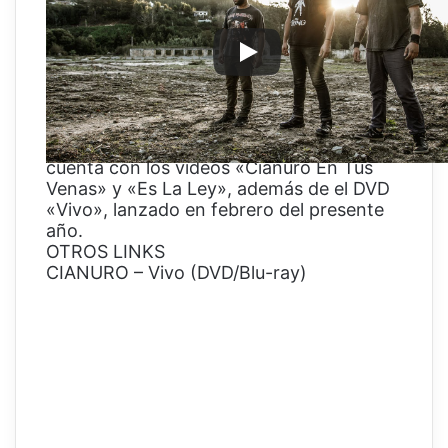
Concepción «Cianuro» publica «Tierra De
Niebla» su nuevo videoclip del disco
Crimen Legal.
Cianuro nos propone un Metal directo
con distintas influencias y con letras que
apuntan a problematicas sociales desde
una perspectiva personal. La banda ya
cuenta con los videos «Cianuro En Tus
Venas» y «Es La Ley», además de el DVD
«Vivo», lanzado en febrero del presente
año.
OTROS LINKS
CIANURO – Vivo (DVD/Blu-ray)