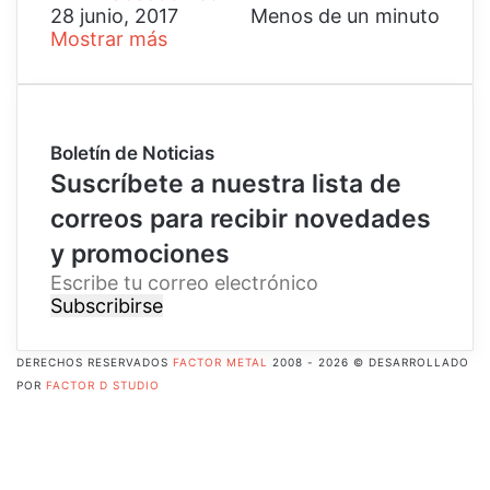
28 junio, 2017
Menos de un minuto
Mostrar más
Boletín de Noticias
Suscríbete a nuestra lista de
correos para recibir novedades
y promociones
E
s
c
r
DERECHOS RESERVADOS
FACTOR METAL
2008 - 2026 © DESARROLLADO
i
POR
FACTOR D STUDIO
b
Facebook
e
X
t
Pinterest
u
Flickr
c