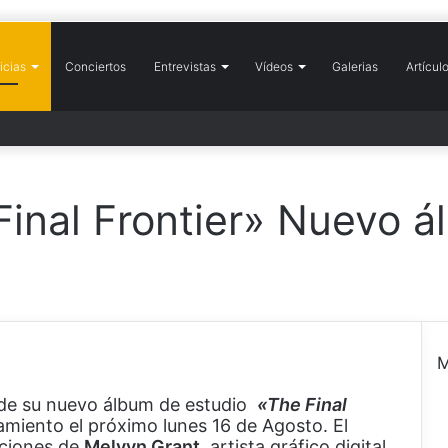
icias
icio
Conciertos
Entrevistas
Vídeos
Galerias
Artícul
inal Frontier» Nuevo á
M
 de su nuevo álbum de estudio
«The Final
e
zamiento el próximo lunes 16 de Agosto. El
r
aciones de
Melvyn Grant
, artista gráfico digital