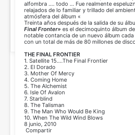
alfombra …. todo … Fue realmente espeluzn
n
relajados de lo familiar y trillado del ambie
i
atmósfera del álbum «
c
Treinta años después de la salida de su á
o
Final Fronter»
es el decimoquinto álbum de
notable contancia de un nuevo álbum cada 
con un total de más de 80 millones de disc
THE FINAL FRONTIER
1. Satellite 15….The Final Frontier
2. El Dorado
3. Mother Of Mercy
4. Coming Home
5. The Alchemist
6. Isle Of Avalon
7. Starblind
8. The Talisman
9. The Man Who Would Be King
10. When The Wild Wind Blows
8 junio, 2010
Compartir