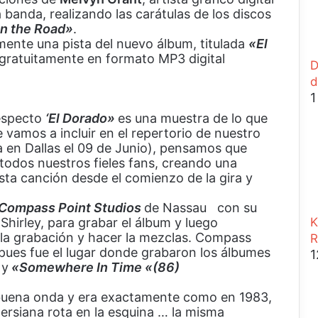
r
a banda, realizando las carátulas de los discos
a
n the Road»
.
r
mente una pista del nuevo álbum, titulada
«El
gratuitamente en formato MP3 digital
D
d
1
respecto
‘El Dorado»
es una muestra de lo que
vamos a incluir en el repertorio de nuestro
a en Dallas el 09 de Junio), pensamos que
todos nuestros fieles fans, creando una
sta canción desde el comienzo de la gira y
Compass Point Studios
de Nassau con su
irley, para grabar el álbum y luego
K
 la grabación y hacer la mezclas. Compass
R
 pues fue el lugar donde grabaron los álbumes
1
)
y
«Somewhere In Time «(86)
 buena onda y era exactamente como en 1983,
ersiana rota en la esquina … la misma