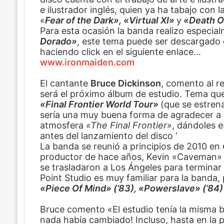
e ilustrador inglés, quien ya ha tabajo con l
b
e
s
a
«
o
Fear of the Dark», «Virtual XI»
r
A
r
y
«Death O
Para esta ocasión la banda realizo especial
o
e
p
t
Dorado»
k
s
p
i
, este tema puede ser descargado 
haciendo click en el siguiente enlace…
t
r
www.ironmaiden.com
p
o
El cantante
r
Bruce Dickinson
, comento al 
será el próximo álbum de estudio. Tema que 
c
«Final Frontier World Tour»
o
(que se estren
sería una muy buena forma de agradecer a 
r
atmosfera
r
«The Final Frontier»
, dándoles e
antes del lanzamiento del disco ‘
e
La banda se reunió a principios de 2010 en
o
productor de hace años, Kevin «Caveman» Sh
e
se trasladaron a Los Ángeles para terminar
l
Point Studio es muy familiar para la banda,
e
«Piece Of Mind» (’83), «Powerslave» (’84
c
t
Bruce comento «El estudio tenía la misma
r
nada había cambiado! Incluso, hasta en la p
ó