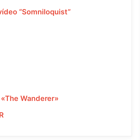
ídeo “Somniloquist”
 «The Wanderer»
R