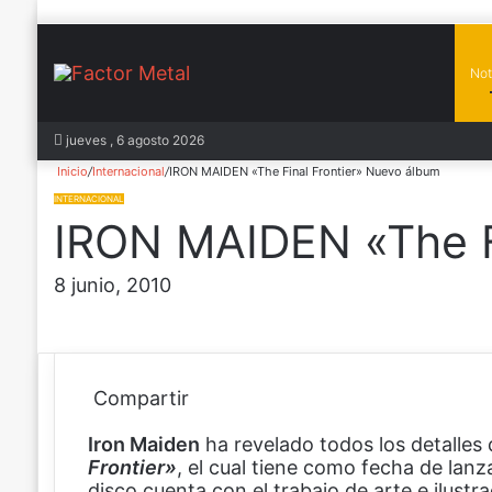
Not
In
jueves , 6 agosto 2026
Inicio
/
Internacional
/
IRON MAIDEN «The Final Frontier» Nuevo álbum
INTERNACIONAL
IRON MAIDEN «The F
8 junio, 2010
Compartir
F
X
P
W
C
Iron Maiden
a
i
h
o
ha revelado todos los detalles
Frontier»
c
n
a
m
, el cual tiene como fecha de lan
disco cuenta con el trabajo de arte e ilustr
e
t
t
p