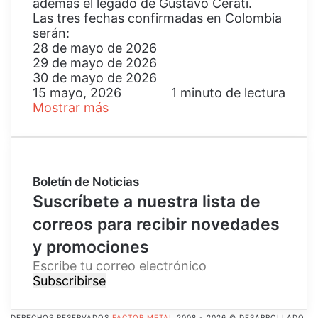
además el legado de Gustavo Cerati.
Las tres fechas confirmadas en Colombia
serán:
28 de mayo de 2026
29 de mayo de 2026
30 de mayo de 2026
15 mayo, 2026
1 minuto de lectura
Mostrar más
Boletín de Noticias
Suscríbete a nuestra lista de
correos para recibir novedades
y promociones
E
s
c
r
DERECHOS RESERVADOS
FACTOR METAL
2008 - 2026 © DESARROLLADO