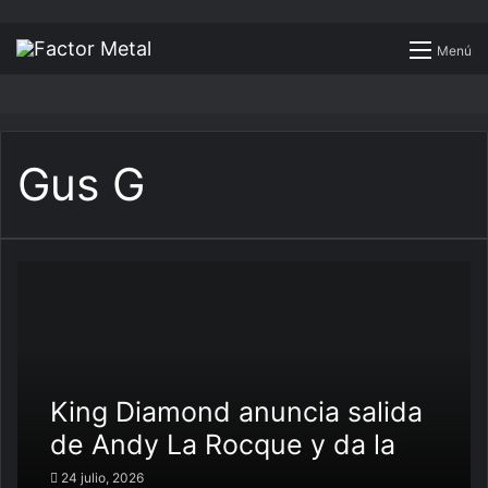
Buscar
Menú
por
Gus G
King Diamond anuncia salida
de Andy La Rocque y da la
bienvenida a Gus G
24 julio, 2026